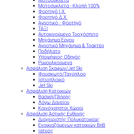
Μοτοσυκλέτα
Μοτοσυκλέτα - Κλοπή 100%
Φορτηγό Ι.Χ.
Φορτηγό Δ.Χ.
Αγροτικό - Φορτηγό
ΤΑΞΙ
Αυτοκινούμενο Τροχόσπιτο
Μηχάνημα Έργου
Αγροτικό Μηχάνημα & Τρακτέρ
Ποδήλατο
Υποψήφιος Οδηγός
Ρυμουλκούμενα
Ασφάλιση Σκαφών/Jet Ski
Φουσκωτό/Ταχύπλοο
Ιστιοπλοϊκό
Jet Ski
Ασφάλιση Κατοικιών
Βασική/Πλήρης
Λόγω Δανείου
Κοινόχρηστοι Χώροι
Ασφάλιση Αστικής Ευθύνης
Διαχειριστής Πολυκατοικίας
Ενοικιαζόμενων κατοικιών BnB
Ιατρός