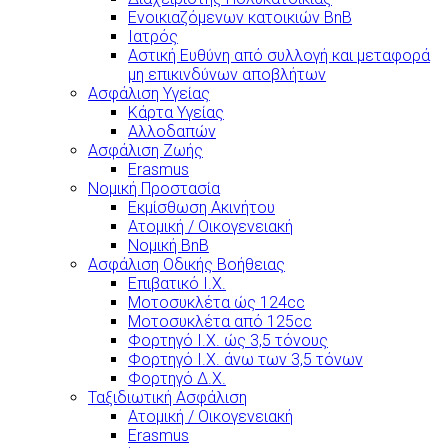
Ενοικιαζόμενων κατοικιών BnB
Ιατρός
Αστική Ευθύνη από συλλογή και μεταφορά
μη επικινδύνων αποβλήτων
Ασφάλιση Υγείας
Κάρτα Υγείας
Αλλοδαπών
Ασφάλιση Ζωής
Erasmus
Νομική Προστασία
Εκμίσθωση Ακινήτου
Ατομική / Οικογενειακή
Νομική BnB
Ασφάλιση Οδικής Βοήθειας
Επιβατικό Ι.Χ.
Μοτοσυκλέτα ώς 124cc
Μοτοσυκλέτα από 125cc
Φορτηγό Ι.Χ. ώς 3,5 τόνους
Φορτηγό Ι.Χ. άνω των 3,5 τόνων
Φορτηγό Δ.Χ.
Ταξιδιωτική Ασφάλιση
Ατομική / Οικογενειακή
Erasmus