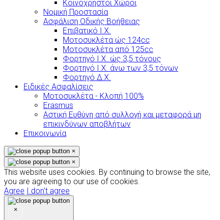
Κοινόχρηστοι Χώροι
Νομική Προστασία
Ασφάλιση Οδικής Βοήθειας
Επιβατικό Ι.Χ.
Μοτοσυκλέτα ώς 124cc
Μοτοσυκλέτα από 125cc
Φορτηγό Ι.Χ. ώς 3,5 τόνους
Φορτηγό Ι.Χ. άνω των 3,5 τόνων
Φορτηγό Δ.Χ.
Ειδικές Ασφαλίσεις
Μοτοσυκλέτα - Κλοπή 100%
Erasmus
Αστική Ευθύνη από συλλογή και μεταφορά μη
επικινδύνων αποβλήτων
Επικοινωνία
×
×
This website uses cookies. By continuing to browse the site,
you are agreeing to our use of cookies.
Agree
I don't agree
×