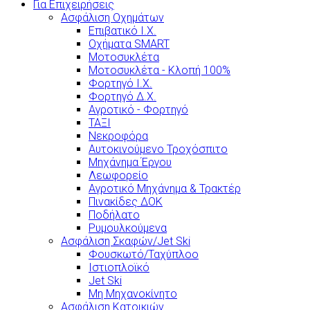
Για Επιχειρήσεις
Ασφάλιση Οχημάτων
Επιβατικό Ι.Χ.
Οχήματα SMART
Μοτοσυκλέτα
Μοτοσυκλέτα - Κλοπή 100%
Φορτηγό Ι.Χ.
Φορτηγό Δ.Χ.
Αγροτικό - Φορτηγό
ΤΑΞΙ
Νεκροφόρα
Αυτοκινούμενο Τροχόσπιτο
Μηχάνημα Έργου
Λεωφορείο
Αγροτικό Μηχάνημα & Τρακτέρ
Πινακίδες ΔΟΚ
Ποδήλατο
Ρυμουλκούμενα
Ασφάλιση Σκαφών/Jet Ski
Φουσκωτό/Ταχύπλοο
Ιστιοπλοϊκό
Jet Ski
Μη Μηχανοκίνητο
Ασφάλιση Κατοικιών