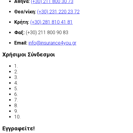
Αθήνα:
(+30) 211 800 30 73
Θεσ/νίκη:
(+30) 231 220 23 72
Κρήτη:
(+30) 281 810 41 81
Φαξ:
(+30) 211 800 90 83
Email:
info@insurance4you.gr
Χρήσιμοι Σύνδεσμοι
1.
Όροι χρήσης
2.
Δήλωση απορρήτου
3.
Έλεγχος ασφάλισης
4.
Ασφαλιστικές Ορολογίες
5.
Νόμος και ασφάλιση
6.
Ανασφάλιστα Οχήματα
7.
Συχνές Ερωτήσεις
8.
Χρήσιμες Διευθύνσεις
9.
Οδηγείτε με ασφάλεια
10.
Υποβολή Αιτίασης
Εγγραφείτε!