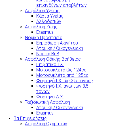
επικινδύνων αποβλήτων
Ασφάλιση Υγείας
Κάρτα Υγείας
Αλλοδαπών
Ασφάλιση Ζωής
Erasmus
Νομική Προστασία
Εκμίσθωση Ακινήτου
Ατομική / Οικογενειακή
Νομική BnB
Ασφάλιση Οδικής Βοήθειας
Επιβατικό Ι.Χ.
Μοτοσυκλέτα ώς 124cc
Μοτοσυκλέτα από 125cc
Φορτηγό Ι.Χ. ώς 3,5 τόνους
Φορτηγό Ι.Χ. άνω των 3,5
τόνων
Φορτηγό Δ.Χ.
Ταξιδιωτική Ασφάλιση
Ατομική / Οικογενειακή
Erasmus
Για Επιχειρήσεις
Ασφάλιση Οχημάτων