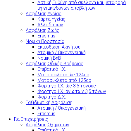
Αστική Ευθύνη από συλλογή και μεταφορά
μη επικινδύνων αποβλήτων
Ασφάλιση Υγείας
Κάρτα Υγείας
Αλλοδαπών
Ασφάλιση Ζωής
Erasmus
Νομική Προστασία
Εκμίσθωση Ακινήτου
Ατομική / Οικογενειακή
Νομική BnB
Ασφάλιση Οδικής Βοήθειας
Επιβατικό Ι.Χ.
Μοτοσυκλέτα ώς 124cc
Μοτοσυκλέτα από 125cc
Φορτηγό Ι.Χ. ώς 3,5 τόνους
Φορτηγό Ι.Χ. άνω των 3,5 τόνων
Φορτηγό Δ.Χ.
Ταξιδιωτική Ασφάλιση
Ατομική / Οικογενειακή
Erasmus
Για Επιχειρήσεις
Ασφάλιση Οχημάτων
Επιβατικό Ι.Χ.