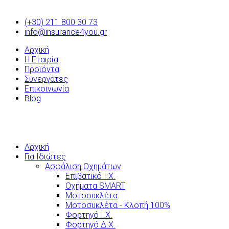
(+30) 211 800 30 73
info@insurance4you.gr
Αρχική
Η Εταιρία
Προϊόντα
Συνεργάτες
Επικοινωνία
Blog
Αρχική
Για Ιδιώτες
Ασφάλιση Οχημάτων
Επιβατικό Ι.Χ.
Οχήματα SMART
Μοτοσυκλέτα
Μοτοσυκλέτα - Κλοπή 100%
Φορτηγό Ι.Χ.
Φορτηγό Δ.Χ.