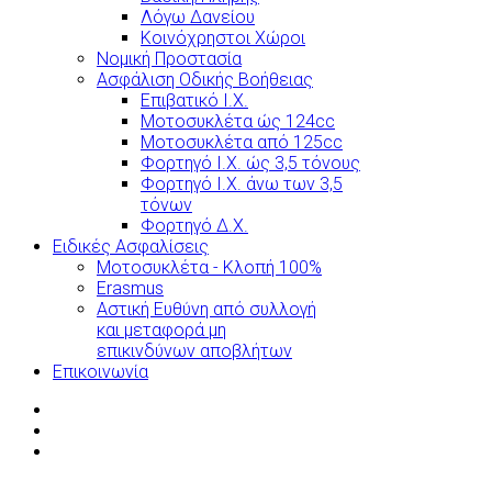
Λόγω Δανείου
Κοινόχρηστοι Χώροι
Νομική Προστασία
Ασφάλιση Οδικής Βοήθειας
Επιβατικό Ι.Χ.
Μοτοσυκλέτα ώς 124cc
Μοτοσυκλέτα από 125cc
Φορτηγό Ι.Χ. ώς 3,5 τόνους
Φορτηγό Ι.Χ. άνω των 3,5
τόνων
Φορτηγό Δ.Χ.
Ειδικές Ασφαλίσεις
Μοτοσυκλέτα - Κλοπή 100%
Erasmus
Αστική Ευθύνη από συλλογή
και μεταφορά μη
επικινδύνων αποβλήτων
Επικοινωνία