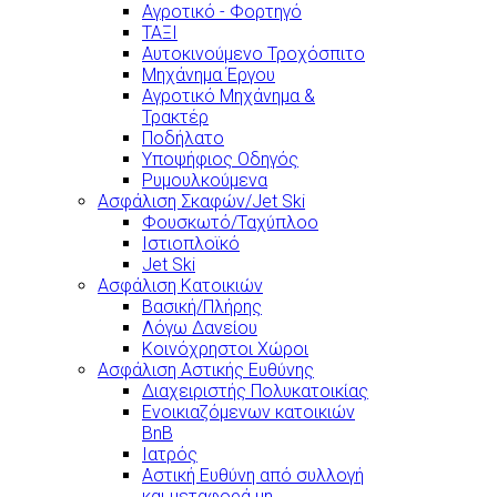
Αγροτικό - Φορτηγό
ΤΑΞΙ
Αυτοκινούμενο Τροχόσπιτο
Μηχάνημα Έργου
Αγροτικό Μηχάνημα &
Τρακτέρ
Ποδήλατο
Υποψήφιος Οδηγός
Ρυμουλκούμενα
Ασφάλιση Σκαφών/Jet Ski
Φουσκωτό/Ταχύπλοο
Ιστιοπλοϊκό
Jet Ski
Ασφάλιση Κατοικιών
Βασική/Πλήρης
Λόγω Δανείου
Κοινόχρηστοι Χώροι
Ασφάλιση Αστικής Ευθύνης
Διαχειριστής Πολυκατοικίας
Ενοικιαζόμενων κατοικιών
BnB
Ιατρός
Αστική Ευθύνη από συλλογή
και μεταφορά μη