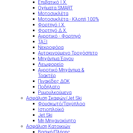
Επιβατικό Ι.Χ.
Οχήματα SMART
Μοτοσυκλέτα
Μοτοσυκλέτα - Κλοπή 100%
Φορτηγό Ι.Χ.
Φορτηγό Δ.Χ.
Αγροτικό - Φορτηγό
ΤΑΞΙ
Νεκροφόρα
Αυτοκινούμενο Τροχόσπιτο
Μηχάνημα Έργου
Λεωφορείο
Αγροτικό Μηχάνημα &
Τρακτέρ
Πινακίδες ΔΟΚ
Ποδήλατο
Ρυμουλκούμενα
Ασφάλιση Σκαφών/Jet Ski
Φουσκωτό/Ταχύπλοο
Ιστιοπλοϊκό
Jet Ski
Μη Μηχανοκίνητο
Ασφάλιση Κατοικιών
Βασική/Πλήρης