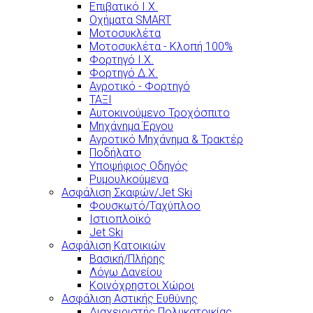
Επιβατικό Ι.Χ.
Οχήματα SMART
Μοτοσυκλέτα
Μοτοσυκλέτα - Κλοπή 100%
Φορτηγό Ι.Χ.
Φορτηγό Δ.Χ.
Αγροτικό - Φορτηγό
ΤΑΞΙ
Αυτοκινούμενο Τροχόσπιτο
Μηχάνημα Έργου
Αγροτικό Μηχάνημα & Τρακτέρ
Ποδήλατο
Υποψήφιος Οδηγός
Ρυμουλκούμενα
Ασφάλιση Σκαφών/Jet Ski
Φουσκωτό/Ταχύπλοο
Ιστιοπλοϊκό
Jet Ski
Ασφάλιση Κατοικιών
Βασική/Πλήρης
Λόγω Δανείου
Κοινόχρηστοι Χώροι
Ασφάλιση Αστικής Ευθύνης
Διαχειριστής Πολυκατοικίας