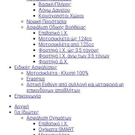
Βασική/Πλήρης
Λόγω Δανείου
Κοινόχρηστοι Χώροι
Νομική Προστασία
Ασφάλιση Οδικής Βοήθειας
Επιβατικό Ι.Χ.
Μοτοσυκλέτα ώς 124cc
Μοτοσυκλέτα από 125cc
Φορτηγό Ι.Χ. ώς 3,5 τόνους
Φορτηγό Ι.Χ. άνω των 3,5 τόνων
Φορτηγό Δ.Χ.
Ειδικές Ασφαλίσεις
Μοτοσυκλέτα - Κλοπή 100%
Erasmus
Αστική Ευθύνη από συλλογή και μεταφορά μη
επικινδύνων αποβλήτων
Επικοινωνία
Αρχική
Για Ιδιώτες
Ασφάλιση Οχημάτων
Επιβατικό Ι.Χ.
Οχήματα SMART