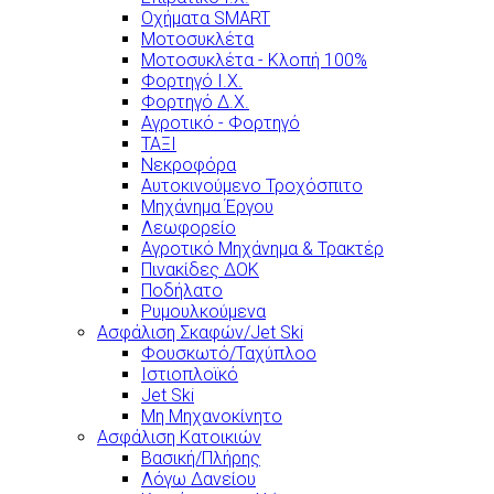
Οχήματα SMART
Μοτοσυκλέτα
Μοτοσυκλέτα - Κλοπή 100%
Φορτηγό Ι.Χ.
Φορτηγό Δ.Χ.
Αγροτικό - Φορτηγό
ΤΑΞΙ
Νεκροφόρα
Αυτοκινούμενο Τροχόσπιτο
Μηχάνημα Έργου
Λεωφορείο
Αγροτικό Μηχάνημα & Τρακτέρ
Πινακίδες ΔΟΚ
Ποδήλατο
Ρυμουλκούμενα
Ασφάλιση Σκαφών/Jet Ski
Φουσκωτό/Ταχύπλοο
Ιστιοπλοϊκό
Jet Ski
Μη Μηχανοκίνητο
Ασφάλιση Κατοικιών
Βασική/Πλήρης
Λόγω Δανείου