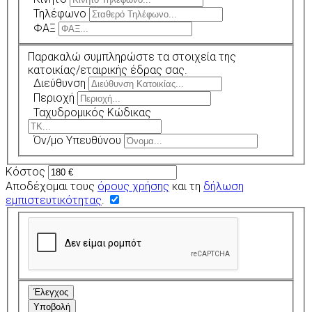
Τηλέφωνο
ΦΑΞ
Παρακαλώ συμπληρώστε τα στοιχεία της
κατοικίας/εταιρικής έδρας σας.
Διεύθυνση
Περιοχή
Ταχυδρομικός Κώδικας
Όν/μο Υπευθύνου
Κόστος
Αποδέχομαι τους
όρους χρήσης
και τη
δήλωση
εμπιστευτικότητας
.
Έλεγχος
Υποβολή