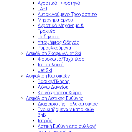
Αγροτικό - Φορτηγό
ΤΑΞΙ
Αυτοκινούμενο Τροχόσπιτο
Μηχάνημα Έργου
Αγροτικό Μηχάνημα &
Τρακτέρ
Ποδήλατο
Υποψήφιος Οδηγός
Ρυμουλκούμενα
Ασφάλιση Σκαφών/Jet Ski
Φουσκωτό/Ταχύπλοο
Ιστιοπλοϊκό
Jet Ski
Ασφάλιση Κατοικιών
Βασική/Πλήρης
Λόγω Δανείου
Κοινόχρηστοι Χώροι
Ασφάλιση Αστικής Ευθύνης
Διαχειριστής Πολυκατοικίας
Ενοικιαζόμενων κατοικιών
BnB
Ιατρός
Αστική Ευθύνη από συλλογή
και μεταφορά μη