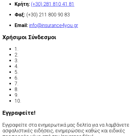
Κρήτη:
(+30) 281 810 41 81
Φαξ:
(+30) 211 800 90 83
Email:
info@insurance4you.gr
Χρήσιμοι Σύνδεσμοι
1.
Όροι χρήσης
2.
Δήλωση απορρήτου
3.
Έλεγχος ασφάλισης
4.
Ασφαλιστικές Ορολογίες
5.
Νόμος και ασφάλιση
6.
Ανασφάλιστα Οχήματα
7.
Συχνές Ερωτήσεις
8.
Χρήσιμες Διευθύνσεις
9.
Οδηγείτε με ασφάλεια
10.
Υποβολή Αιτίασης
Εγγραφείτε!
Εγγραφείτε στα ενημερωτικά μας δελτία για να λαμβάνετε
ασφαλιστικές ειδήσεις, ενημερώσεις καθώς και ειδικές