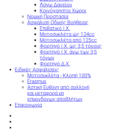
Λόγω Δανείου
Κοινόχρηστοι Χώροι
Νομική Προστασία
Ασφάλιση Οδικής Βοήθειας
Επιβατικό Ι.Χ.
Μοτοσυκλέτα ώς 124cc
Μοτοσυκλέτα από 125cc
Φορτηγό Ι.Χ. ώς 3,5 τόνους
Φορτηγό Ι.Χ. άνω των 3,5
τόνων
Φορτηγό Δ.Χ.
Ειδικές Ασφαλίσεις
Μοτοσυκλέτα - Κλοπή 100%
Erasmus
Αστική Ευθύνη από συλλογή
και μεταφορά μη
επικινδύνων αποβλήτων
Επικοινωνία