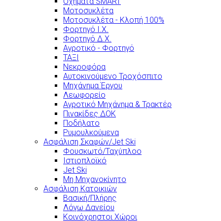
Οχήματα SMART
Μοτοσυκλέτα
Μοτοσυκλέτα - Κλοπή 100%
Φορτηγό Ι.Χ.
Φορτηγό Δ.Χ.
Αγροτικό - Φορτηγό
ΤΑΞΙ
Νεκροφόρα
Αυτοκινούμενο Τροχόσπιτο
Μηχάνημα Έργου
Λεωφορείο
Αγροτικό Μηχάνημα & Τρακτέρ
Πινακίδες ΔΟΚ
Ποδήλατο
Ρυμουλκούμενα
Ασφάλιση Σκαφών/Jet Ski
Φουσκωτό/Ταχύπλοο
Ιστιοπλοϊκό
Jet Ski
Μη Μηχανοκίνητο
Ασφάλιση Κατοικιών
Βασική/Πλήρης
Λόγω Δανείου
Κοινόχρηστοι Χώροι