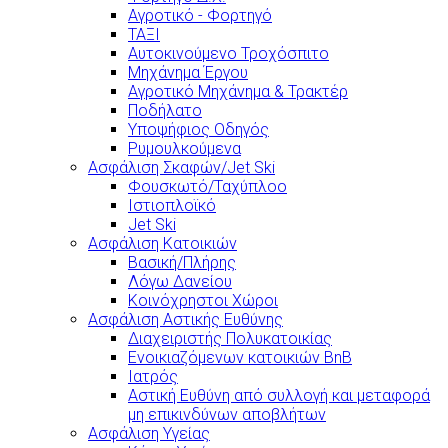
Αγροτικό - Φορτηγό
ΤΑΞΙ
Αυτοκινούμενο Τροχόσπιτο
Μηχάνημα Έργου
Αγροτικό Μηχάνημα & Τρακτέρ
Ποδήλατο
Υποψήφιος Οδηγός
Ρυμουλκούμενα
Ασφάλιση Σκαφών/Jet Ski
Φουσκωτό/Ταχύπλοο
Ιστιοπλοϊκό
Jet Ski
Ασφάλιση Κατοικιών
Βασική/Πλήρης
Λόγω Δανείου
Κοινόχρηστοι Χώροι
Ασφάλιση Αστικής Ευθύνης
Διαχειριστής Πολυκατοικίας
Ενοικιαζόμενων κατοικιών BnB
Ιατρός
Αστική Ευθύνη από συλλογή και μεταφορά
μη επικινδύνων αποβλήτων
Ασφάλιση Υγείας