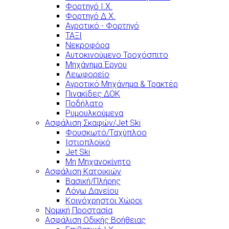
Φορτηγό Ι.Χ.
Φορτηγό Δ.Χ.
Αγροτικό - Φορτηγό
ΤΑΞΙ
Νεκροφόρα
Αυτοκινούμενο Τροχόσπιτο
Μηχάνημα Έργου
Λεωφορείο
Αγροτικό Μηχάνημα & Τρακτέρ
Πινακίδες ΔΟΚ
Ποδήλατο
Ρυμουλκούμενα
Ασφάλιση Σκαφών/Jet Ski
Φουσκωτό/Ταχύπλοο
Ιστιοπλοϊκό
Jet Ski
Μη Μηχανοκίνητο
Ασφάλιση Κατοικιών
Βασική/Πλήρης
Λόγω Δανείου
Κοινόχρηστοι Χώροι
Νομική Προστασία
Ασφάλιση Οδικής Βοήθειας