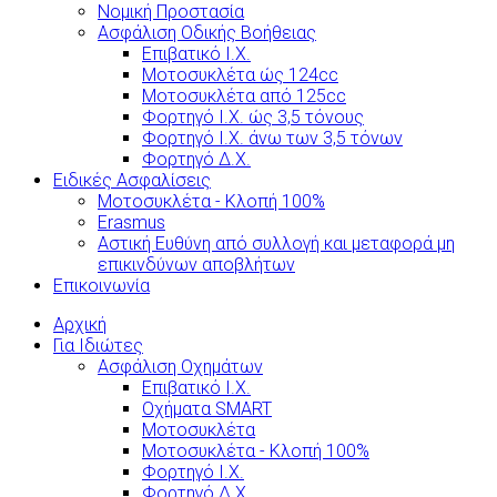
Νομική Προστασία
Ασφάλιση Οδικής Βοήθειας
Επιβατικό Ι.Χ.
Μοτοσυκλέτα ώς 124cc
Μοτοσυκλέτα από 125cc
Φορτηγό Ι.Χ. ώς 3,5 τόνους
Φορτηγό Ι.Χ. άνω των 3,5 τόνων
Φορτηγό Δ.Χ.
Ειδικές Ασφαλίσεις
Μοτοσυκλέτα - Κλοπή 100%
Erasmus
Αστική Ευθύνη από συλλογή και μεταφορά μη
επικινδύνων αποβλήτων
Επικοινωνία
Αρχική
Για Ιδιώτες
Ασφάλιση Οχημάτων
Επιβατικό Ι.Χ.
Οχήματα SMART
Μοτοσυκλέτα
Μοτοσυκλέτα - Κλοπή 100%
Φορτηγό Ι.Χ.
Φορτηγό Δ.Χ.