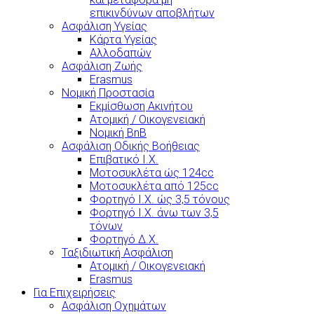
επικινδύνων αποβλήτων
Ασφάλιση Υγείας
Κάρτα Υγείας
Αλλοδαπών
Ασφάλιση Ζωής
Erasmus
Νομική Προστασία
Εκμίσθωση Ακινήτου
Ατομική / Οικογενειακή
Νομική BnB
Ασφάλιση Οδικής Βοήθειας
Επιβατικό Ι.Χ.
Μοτοσυκλέτα ώς 124cc
Μοτοσυκλέτα από 125cc
Φορτηγό Ι.Χ. ώς 3,5 τόνους
Φορτηγό Ι.Χ. άνω των 3,5
τόνων
Φορτηγό Δ.Χ.
Ταξιδιωτική Ασφάλιση
Ατομική / Οικογενειακή
Erasmus
Για Επιχειρήσεις
Ασφάλιση Οχημάτων