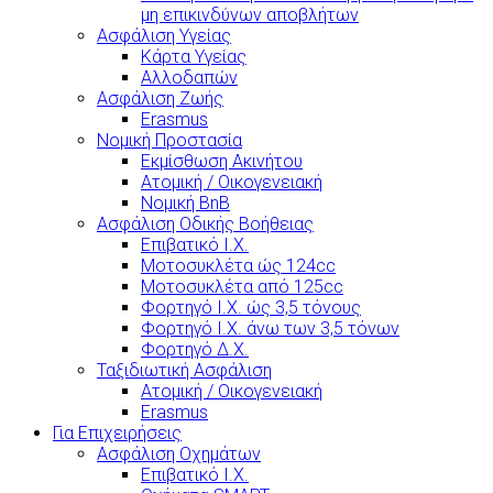
μη επικινδύνων αποβλήτων
Ασφάλιση Υγείας
Κάρτα Υγείας
Αλλοδαπών
Ασφάλιση Ζωής
Erasmus
Νομική Προστασία
Εκμίσθωση Ακινήτου
Ατομική / Οικογενειακή
Νομική BnB
Ασφάλιση Οδικής Βοήθειας
Επιβατικό Ι.Χ.
Μοτοσυκλέτα ώς 124cc
Μοτοσυκλέτα από 125cc
Φορτηγό Ι.Χ. ώς 3,5 τόνους
Φορτηγό Ι.Χ. άνω των 3,5 τόνων
Φορτηγό Δ.Χ.
Ταξιδιωτική Ασφάλιση
Ατομική / Οικογενειακή
Erasmus
Για Επιχειρήσεις
Ασφάλιση Οχημάτων
Επιβατικό Ι.Χ.