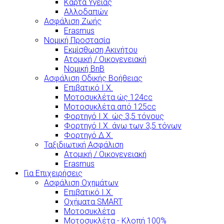
Κάρτα Υγείας
Αλλοδαπών
Ασφάλιση Ζωής
Erasmus
Νομική Προστασία
Εκμίσθωση Ακινήτου
Ατομική / Οικογενειακή
Νομική BnB
Ασφάλιση Οδικής Βοήθειας
Επιβατικό Ι.Χ.
Μοτοσυκλέτα ώς 124cc
Μοτοσυκλέτα από 125cc
Φορτηγό Ι.Χ. ώς 3,5 τόνους
Φορτηγό Ι.Χ. άνω των 3,5 τόνων
Φορτηγό Δ.Χ.
Ταξιδιωτική Ασφάλιση
Ατομική / Οικογενειακή
Erasmus
Για Επιχειρήσεις
Ασφάλιση Οχημάτων
Επιβατικό Ι.Χ.
Οχήματα SMART
Μοτοσυκλέτα
Μοτοσυκλέτα - Κλοπή 100%