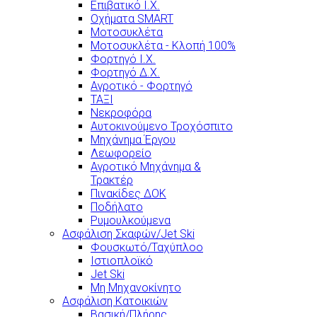
Επιβατικό Ι.Χ.
Οχήματα SMART
Μοτοσυκλέτα
Μοτοσυκλέτα - Κλοπή 100%
Φορτηγό Ι.Χ.
Φορτηγό Δ.Χ.
Αγροτικό - Φορτηγό
ΤΑΞΙ
Νεκροφόρα
Αυτοκινούμενο Τροχόσπιτο
Μηχάνημα Έργου
Λεωφορείο
Αγροτικό Μηχάνημα &
Τρακτέρ
Πινακίδες ΔΟΚ
Ποδήλατο
Ρυμουλκούμενα
Ασφάλιση Σκαφών/Jet Ski
Φουσκωτό/Ταχύπλοο
Ιστιοπλοϊκό
Jet Ski
Μη Μηχανοκίνητο
Ασφάλιση Κατοικιών
Βασική/Πλήρης