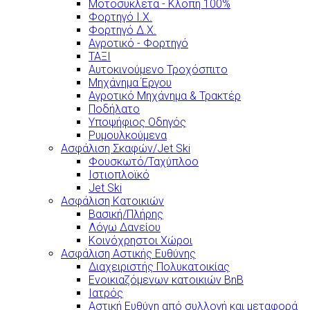
Μοτοσυκλέτα - Κλοπή 100%
Φορτηγό Ι.Χ.
Φορτηγό Δ.Χ.
Αγροτικό - Φορτηγό
ΤΑΞΙ
Αυτοκινούμενο Τροχόσπιτο
Μηχάνημα Έργου
Αγροτικό Μηχάνημα & Τρακτέρ
Ποδήλατο
Υποψήφιος Οδηγός
Ρυμουλκούμενα
Ασφάλιση Σκαφών/Jet Ski
Φουσκωτό/Ταχύπλοο
Ιστιοπλοϊκό
Jet Ski
Ασφάλιση Κατοικιών
Βασική/Πλήρης
Λόγω Δανείου
Κοινόχρηστοι Χώροι
Ασφάλιση Αστικής Ευθύνης
Διαχειριστής Πολυκατοικίας
Ενοικιαζόμενων κατοικιών BnB
Ιατρός
Αστική Ευθύνη από συλλογή και μεταφορά