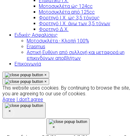
Επιβατικό Ι.Χ.
Μοτοσυκλέτα ώς 124cc
Μοτοσυκλέτα από 125cc
Φορτηγό Ι.Χ. ώς 3,5 τόνους
Φορτηγό Ι.Χ. άνω των 3,5 τόνων
Φορτηγό Δ.Χ.
Ειδικές Ασφαλίσεις
Μοτοσυκλέτα - Κλοπή 100%
Erasmus
Αστική Ευθύνη από συλλογή και μεταφορά μη
επικινδύνων αποβλήτων
Επικοινωνία
×
×
This website uses cookies. By continuing to browse the site,
you are agreeing to our use of cookies.
Agree
I don't agree
×
×