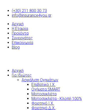
(+30) 211 800 30 73
info@insurance4you.gr
Αρχική
Η Εταιρία
Προϊόντα
Συνεργάτες
Επικοινωνία
Blog
Αρχική
Για Ιδιώτες
Ασφάλιση Οχημάτων
Επιβατικό Ι.Χ.
Οχήματα SMART
Μοτοσυκλέτα
Μοτοσυκλέτα - Κλοπή 100%
Φορτηγό Ι.Χ.
Φορτηγό Δ.Χ.