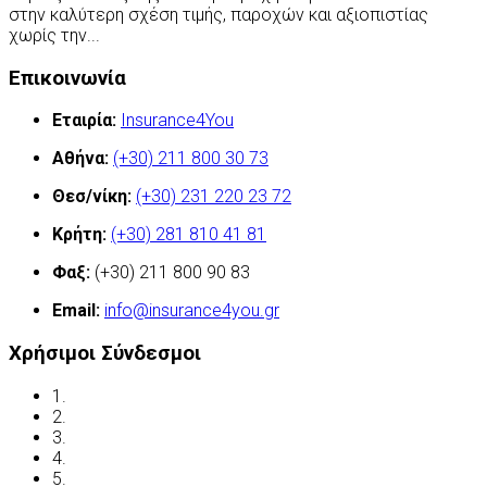
στην καλύτερη σχέση τιμής, παροχών και αξιοπιστίας
χωρίς την...
Περισσότερα
Επικοινωνία
Εταιρία:
Insurance4You
Αθήνα:
(+30) 211 800 30 73
Θεσ/νίκη:
(+30) 231 220 23 72
Κρήτη:
(+30) 281 810 41 81
Φαξ:
(+30) 211 800 90 83
Email:
info@insurance4you.gr
Χρήσιμοι Σύνδεσμοι
1.
Όροι χρήσης
2.
Δήλωση απορρήτου
3.
Έλεγχος ασφάλισης
4.
Ασφαλιστικές Ορολογίες
5.
Νόμος και ασφάλιση