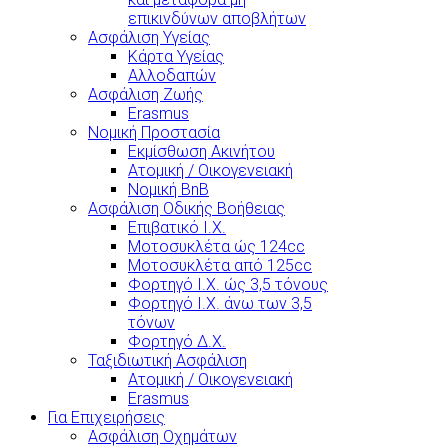
επικινδύνων αποβλήτων
Ασφάλιση Υγείας
Κάρτα Υγείας
Αλλοδαπών
Ασφάλιση Ζωής
Erasmus
Νομική Προστασία
Εκμίσθωση Ακινήτου
Ατομική / Οικογενειακή
Νομική BnB
Ασφάλιση Οδικής Βοήθειας
Επιβατικό Ι.Χ.
Μοτοσυκλέτα ώς 124cc
Μοτοσυκλέτα από 125cc
Φορτηγό Ι.Χ. ώς 3,5 τόνους
Φορτηγό Ι.Χ. άνω των 3,5
τόνων
Φορτηγό Δ.Χ.
Ταξιδιωτική Ασφάλιση
Ατομική / Οικογενειακή
Erasmus
Για Επιχειρήσεις
Ασφάλιση Οχημάτων