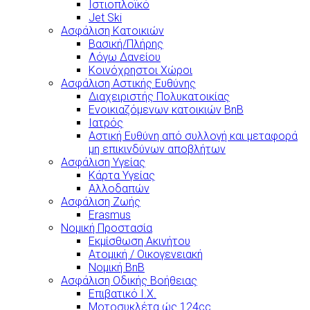
Ιστιοπλοϊκό
Jet Ski
Ασφάλιση Κατοικιών
Βασική/Πλήρης
Λόγω Δανείου
Κοινόχρηστοι Χώροι
Ασφάλιση Αστικής Ευθύνης
Διαχειριστής Πολυκατοικίας
Ενοικιαζόμενων κατοικιών BnB
Ιατρός
Αστική Ευθύνη από συλλογή και μεταφορά
μη επικινδύνων αποβλήτων
Ασφάλιση Υγείας
Κάρτα Υγείας
Αλλοδαπών
Ασφάλιση Ζωής
Erasmus
Νομική Προστασία
Εκμίσθωση Ακινήτου
Ατομική / Οικογενειακή
Νομική BnB
Ασφάλιση Οδικής Βοήθειας
Επιβατικό Ι.Χ.
Μοτοσυκλέτα ώς 124cc