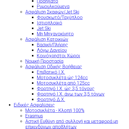
Ποδήλατο
Ρυμουλκούμενα
Ασφάλιση Σκαφών/Jet Ski
Φουσκωτό/Ταχύπλοο
Ιστιοπλοϊκό
Jet Ski
Μη Μηχανοκίνητο
Ασφάλιση Κατοικιών
Βασική/Πλήρης
Λόγω Δανείου
Κοινόχρηστοι Χώροι
Νομική Προστασία
Ασφάλιση Οδικής Βοήθειας
Επιβατικό Ι.Χ.
Μοτοσυκλέτα ώς 124cc
Μοτοσυκλέτα από 125cc
Φορτηγό Ι.Χ. ώς 3,5 τόνους
Φορτηγό Ι.Χ. άνω των 3,5 τόνων
Φορτηγό Δ.Χ.
Ειδικές Ασφαλίσεις
Μοτοσυκλέτα - Κλοπή 100%
Erasmus
Αστική Ευθύνη από συλλογή και μεταφορά μη
επικινδύνων αποβλήτων