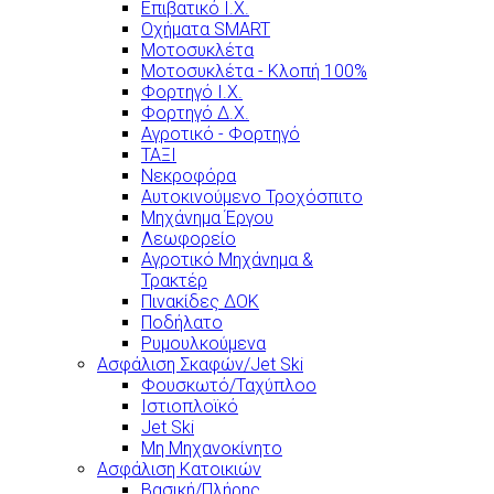
Επιβατικό Ι.Χ.
Οχήματα SMART
Μοτοσυκλέτα
Μοτοσυκλέτα - Κλοπή 100%
Φορτηγό Ι.Χ.
Φορτηγό Δ.Χ.
Αγροτικό - Φορτηγό
ΤΑΞΙ
Νεκροφόρα
Αυτοκινούμενο Τροχόσπιτο
Μηχάνημα Έργου
Λεωφορείο
Αγροτικό Μηχάνημα &
Τρακτέρ
Πινακίδες ΔΟΚ
Ποδήλατο
Ρυμουλκούμενα
Ασφάλιση Σκαφών/Jet Ski
Φουσκωτό/Ταχύπλοο
Ιστιοπλοϊκό
Jet Ski
Μη Μηχανοκίνητο
Ασφάλιση Κατοικιών
Βασική/Πλήρης