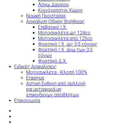
Λόγω Δανείου
Κοινόχρηστοι Χώροι
Νομική Προστασία
Ασφάλιση Οδικής Βοήθειας
Επιβατικό Ι.Χ.
Μοτοσυκλέτα ώς 124cc
Μοτοσυκλέτα από 125cc
Φορτηγό Ι.Χ. ώς 3,5 τόνους
Φορτηγό Ι.Χ. άνω των 3,5
τόνων
Φορτηγό Δ.Χ.
Ειδικές Ασφαλίσεις
Μοτοσυκλέτα - Κλοπή 100%
Erasmus
Αστική Ευθύνη από συλλογή
και μεταφορά μη
επικινδύνων αποβλήτων
Επικοινωνία