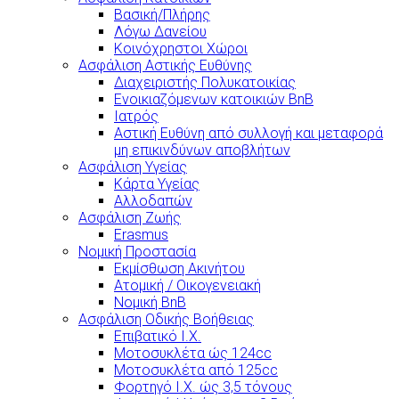
Βασική/Πλήρης
Λόγω Δανείου
Κοινόχρηστοι Χώροι
Ασφάλιση Αστικής Ευθύνης
Διαχειριστής Πολυκατοικίας
Ενοικιαζόμενων κατοικιών BnB
Ιατρός
Αστική Ευθύνη από συλλογή και μεταφορά
μη επικινδύνων αποβλήτων
Ασφάλιση Υγείας
Κάρτα Υγείας
Αλλοδαπών
Ασφάλιση Ζωής
Erasmus
Νομική Προστασία
Εκμίσθωση Ακινήτου
Ατομική / Οικογενειακή
Νομική BnB
Ασφάλιση Οδικής Βοήθειας
Επιβατικό Ι.Χ.
Μοτοσυκλέτα ώς 124cc
Μοτοσυκλέτα από 125cc
Φορτηγό Ι.Χ. ώς 3,5 τόνους