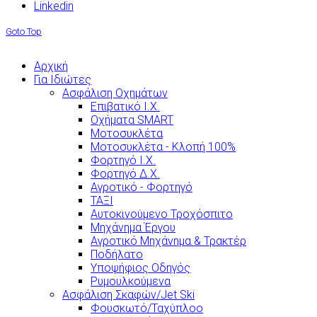
Linkedin
Goto Top
Αρχική
Για Ιδιώτες
Ασφάλιση Οχημάτων
Επιβατικό Ι.Χ.
Οχήματα SMART
Μοτοσυκλέτα
Μοτοσυκλέτα - Κλοπή 100%
Φορτηγό Ι.Χ.
Φορτηγό Δ.Χ.
Αγροτικό - Φορτηγό
ΤΑΞΙ
Αυτοκινούμενο Τροχόσπιτο
Μηχάνημα Έργου
Αγροτικό Μηχάνημα & Τρακτέρ
Ποδήλατο
Υποψήφιος Οδηγός
Ρυμουλκούμενα
Ασφάλιση Σκαφών/Jet Ski
Φουσκωτό/Ταχύπλοο