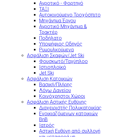
Αγροτικό - Φορτηγό
ΤΑΞΙ
Αυτοκινούμενο Τροχόσπιτο
Μηχάνημα Έργου
Αγροτικό Μηχάνημα &
Τρακτέρ
Ποδήλατο
Υποψήφιος Οδηγός
Ρυμουλκούμενα
Ασφάλιση Σκαφών/Jet Ski
Φουσκωτό/Ταχύπλοο
Ιστιοπλοϊκό
Jet Ski
Ασφάλιση Κατοικιών
Βασική/Πλήρης
Λόγω Δανείου
Κοινόχρηστοι Χώροι
Ασφάλιση Αστικής Ευθύνης
Διαχειριστής Πολυκατοικίας
Ενοικιαζόμενων κατοικιών
BnB
Ιατρός
Αστική Ευθύνη από συλλογή
και μεταφορά μη