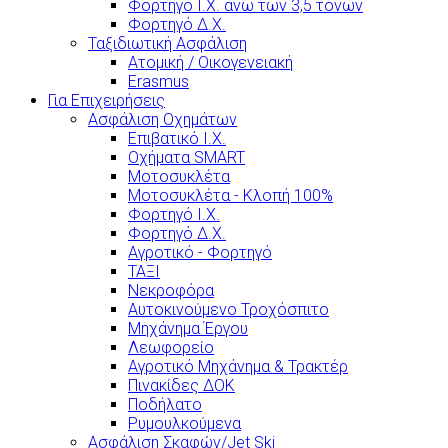
Φορτηγό Ι.Χ. άνω των 3,5 τόνων
Φορτηγό Δ.Χ.
Ταξιδιωτική Ασφάλιση
Ατομική / Οικογενειακή
Erasmus
Για Επιχειρήσεις
Ασφάλιση Οχημάτων
Επιβατικό Ι.Χ.
Οχήματα SMART
Μοτοσυκλέτα
Μοτοσυκλέτα - Κλοπή 100%
Φορτηγό Ι.Χ.
Φορτηγό Δ.Χ.
Αγροτικό - Φορτηγό
ΤΑΞΙ
Νεκροφόρα
Αυτοκινούμενο Τροχόσπιτο
Μηχάνημα Έργου
Λεωφορείο
Αγροτικό Μηχάνημα & Τρακτέρ
Πινακίδες ΔΟΚ
Ποδήλατο
Ρυμουλκούμενα
Ασφάλιση Σκαφών/Jet Ski