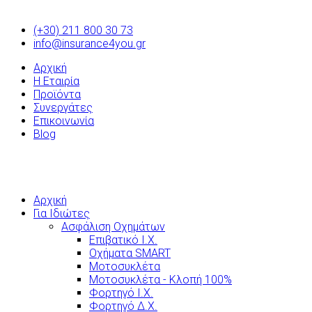
(+30) 211 800 30 73
info@insurance4you.gr
Αρχική
Η Εταιρία
Προϊόντα
Συνεργάτες
Επικοινωνία
Blog
Αρχική
Για Ιδιώτες
Ασφάλιση Οχημάτων
Επιβατικό Ι.Χ.
Οχήματα SMART
Μοτοσυκλέτα
Μοτοσυκλέτα - Κλοπή 100%
Φορτηγό Ι.Χ.
Φορτηγό Δ.Χ.