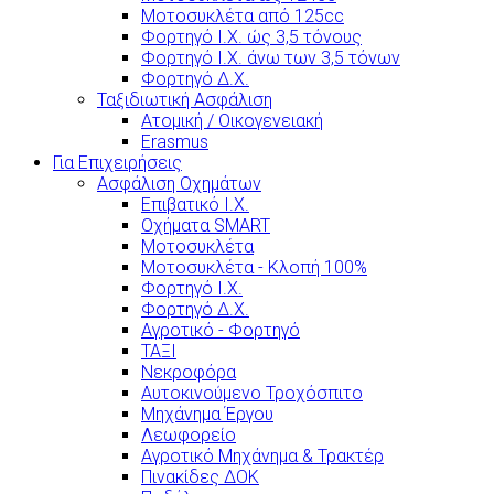
Μοτοσυκλέτα από 125cc
Φορτηγό Ι.Χ. ώς 3,5 τόνους
Φορτηγό Ι.Χ. άνω των 3,5 τόνων
Φορτηγό Δ.Χ.
Ταξιδιωτική Ασφάλιση
Ατομική / Οικογενειακή
Erasmus
Για Επιχειρήσεις
Ασφάλιση Οχημάτων
Επιβατικό Ι.Χ.
Οχήματα SMART
Μοτοσυκλέτα
Μοτοσυκλέτα - Κλοπή 100%
Φορτηγό Ι.Χ.
Φορτηγό Δ.Χ.
Αγροτικό - Φορτηγό
ΤΑΞΙ
Νεκροφόρα
Αυτοκινούμενο Τροχόσπιτο
Μηχάνημα Έργου
Λεωφορείο
Αγροτικό Μηχάνημα & Τρακτέρ
Πινακίδες ΔΟΚ