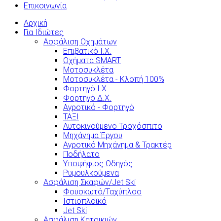
Επικοινωνία
Αρχική
Για Ιδιώτες
Ασφάλιση Οχημάτων
Επιβατικό Ι.Χ.
Οχήματα SMART
Μοτοσυκλέτα
Μοτοσυκλέτα - Κλοπή 100%
Φορτηγό Ι.Χ.
Φορτηγό Δ.Χ.
Αγροτικό - Φορτηγό
ΤΑΞΙ
Αυτοκινούμενο Τροχόσπιτο
Μηχάνημα Έργου
Αγροτικό Μηχάνημα & Τρακτέρ
Ποδήλατο
Υποψήφιος Οδηγός
Ρυμουλκούμενα
Ασφάλιση Σκαφών/Jet Ski
Φουσκωτό/Ταχύπλοο
Ιστιοπλοϊκό
Jet Ski
Ασφάλιση Κατοικιών