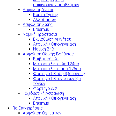
επικινδύνων αποβλήτων
Ασφάλιση Υγείας
Κάρτα Υγείας
Αλλοδαπών
Ασφάλιση Ζωής
Erasmus
Νομική Προστασία
Εκμίσθωση Ακινήτου
Ατομική / Οικογενειακή
Νομική BnB
Ασφάλιση Οδικής Βοήθειας
Επιβατικό Ι.Χ.
Μοτοσυκλέτα ώς 124cc
Μοτοσυκλέτα από 125cc
Φορτηγό Ι.Χ. ώς 3,5 τόνους
Φορτηγό Ι.Χ. άνω των 3,5
τόνων
Φορτηγό Δ.Χ.
Ταξιδιωτική Ασφάλιση
Ατομική / Οικογενειακή
Erasmus
Για Επιχειρήσεις
Ασφάλιση Οχημάτων