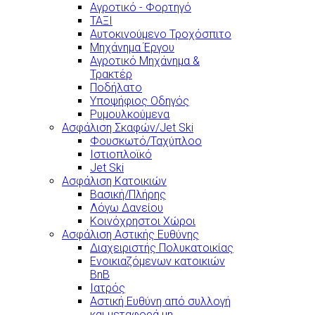
Αγροτικό - Φορτηγό
ΤΑΞΙ
Αυτοκινούμενο Τροχόσπιτο
Μηχάνημα Έργου
Αγροτικό Μηχάνημα &
Τρακτέρ
Ποδήλατο
Υποψήφιος Οδηγός
Ρυμουλκούμενα
Ασφάλιση Σκαφών/Jet Ski
Φουσκωτό/Ταχύπλοο
Ιστιοπλοϊκό
Jet Ski
Ασφάλιση Κατοικιών
Βασική/Πλήρης
Λόγω Δανείου
Κοινόχρηστοι Χώροι
Ασφάλιση Αστικής Ευθύνης
Διαχειριστής Πολυκατοικίας
Ενοικιαζόμενων κατοικιών
BnB
Ιατρός
Αστική Ευθύνη από συλλογή
και μεταφορά μη