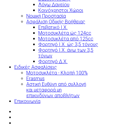
Λόγω Δανείου
Κοινόχρηστοι Χώροι
Νομική Προστασία
Ασφάλιση Οδικής Βοήθειας
Επιβατικό Ι.Χ.
Μοτοσυκλέτα ώς 124cc
Μοτοσυκλέτα από 125cc
Φορτηγό Ι.Χ. ώς 3,5 τόνους
Φορτηγό Ι.Χ. άνω των 3,5
τόνων
Φορτηγό Δ.Χ.
Ειδικές Ασφαλίσεις
Μοτοσυκλέτα - Κλοπή 100%
Erasmus
Αστική Ευθύνη από συλλογή
και μεταφορά μη
επικινδύνων αποβλήτων
Επικοινωνία