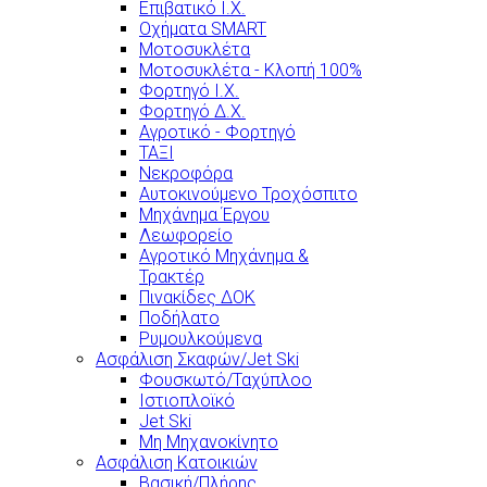
Επιβατικό Ι.Χ.
Οχήματα SMART
Μοτοσυκλέτα
Μοτοσυκλέτα - Κλοπή 100%
Φορτηγό Ι.Χ.
Φορτηγό Δ.Χ.
Αγροτικό - Φορτηγό
ΤΑΞΙ
Νεκροφόρα
Αυτοκινούμενο Τροχόσπιτο
Μηχάνημα Έργου
Λεωφορείο
Αγροτικό Μηχάνημα &
Τρακτέρ
Πινακίδες ΔΟΚ
Ποδήλατο
Ρυμουλκούμενα
Ασφάλιση Σκαφών/Jet Ski
Φουσκωτό/Ταχύπλοο
Ιστιοπλοϊκό
Jet Ski
Μη Μηχανοκίνητο
Ασφάλιση Κατοικιών
Βασική/Πλήρης