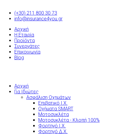
(+30) 211 800 30 73
info@insurance4you.gr
Αρχική
Η Εταιρία
Προϊόντα
Συνεργάτες
Επικοινωνία
Blog
Αρχική
Για Ιδιώτες
Ασφάλιση Οχημάτων
Επιβατικό Ι.Χ.
Οχήματα SMART
Μοτοσυκλέτα
Μοτοσυκλέτα - Κλοπή 100%
Φορτηγό Ι.Χ.
Φορτηγό Δ.Χ.