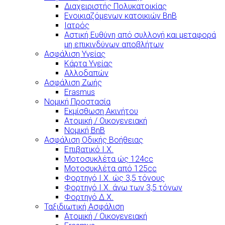
Διαχειριστής Πολυκατοικίας
Ενοικιαζόμενων κατοικιών BnB
Ιατρός
Αστική Ευθύνη από συλλογή και μεταφορά
μη επικινδύνων αποβλήτων
Ασφάλιση Υγείας
Κάρτα Υγείας
Αλλοδαπών
Ασφάλιση Ζωής
Erasmus
Νομική Προστασία
Εκμίσθωση Ακινήτου
Ατομική / Οικογενειακή
Νομική BnB
Ασφάλιση Οδικής Βοήθειας
Επιβατικό Ι.Χ.
Μοτοσυκλέτα ώς 124cc
Μοτοσυκλέτα από 125cc
Φορτηγό Ι.Χ. ώς 3,5 τόνους
Φορτηγό Ι.Χ. άνω των 3,5 τόνων
Φορτηγό Δ.Χ.
Ταξιδιωτική Ασφάλιση
Ατομική / Οικογενειακή