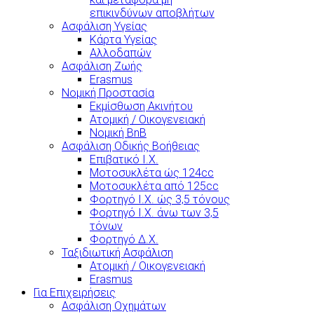
επικινδύνων αποβλήτων
Ασφάλιση Υγείας
Κάρτα Υγείας
Αλλοδαπών
Ασφάλιση Ζωής
Erasmus
Νομική Προστασία
Εκμίσθωση Ακινήτου
Ατομική / Οικογενειακή
Νομική BnB
Ασφάλιση Οδικής Βοήθειας
Επιβατικό Ι.Χ.
Μοτοσυκλέτα ώς 124cc
Μοτοσυκλέτα από 125cc
Φορτηγό Ι.Χ. ώς 3,5 τόνους
Φορτηγό Ι.Χ. άνω των 3,5
τόνων
Φορτηγό Δ.Χ.
Ταξιδιωτική Ασφάλιση
Ατομική / Οικογενειακή
Erasmus
Για Επιχειρήσεις
Ασφάλιση Οχημάτων