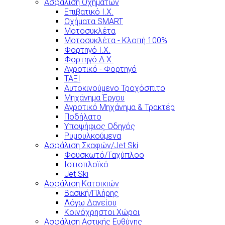
Ασφάλιση Οχημάτων
Επιβατικό Ι.Χ.
Οχήματα SMART
Μοτοσυκλέτα
Μοτοσυκλέτα - Κλοπή 100%
Φορτηγό Ι.Χ.
Φορτηγό Δ.Χ.
Αγροτικό - Φορτηγό
ΤΑΞΙ
Αυτοκινούμενο Τροχόσπιτο
Μηχάνημα Έργου
Αγροτικό Μηχάνημα & Τρακτέρ
Ποδήλατο
Υποψήφιος Οδηγός
Ρυμουλκούμενα
Ασφάλιση Σκαφών/Jet Ski
Φουσκωτό/Ταχύπλοο
Ιστιοπλοϊκό
Jet Ski
Ασφάλιση Κατοικιών
Βασική/Πλήρης
Λόγω Δανείου
Κοινόχρηστοι Χώροι
Ασφάλιση Αστικής Ευθύνης