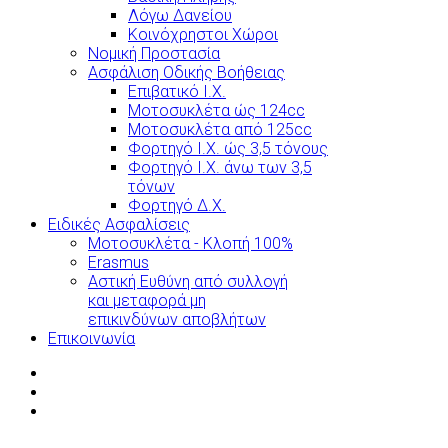
Λόγω Δανείου
Κοινόχρηστοι Χώροι
Νομική Προστασία
Ασφάλιση Οδικής Βοήθειας
Επιβατικό Ι.Χ.
Μοτοσυκλέτα ώς 124cc
Μοτοσυκλέτα από 125cc
Φορτηγό Ι.Χ. ώς 3,5 τόνους
Φορτηγό Ι.Χ. άνω των 3,5
τόνων
Φορτηγό Δ.Χ.
Ειδικές Ασφαλίσεις
Μοτοσυκλέτα - Κλοπή 100%
Erasmus
Αστική Ευθύνη από συλλογή
και μεταφορά μη
επικινδύνων αποβλήτων
Επικοινωνία