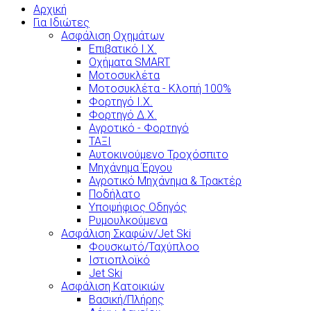
Αρχική
Για Ιδιώτες
Ασφάλιση Οχημάτων
Επιβατικό Ι.Χ.
Οχήματα SMART
Μοτοσυκλέτα
Μοτοσυκλέτα - Κλοπή 100%
Φορτηγό Ι.Χ.
Φορτηγό Δ.Χ.
Αγροτικό - Φορτηγό
ΤΑΞΙ
Αυτοκινούμενο Τροχόσπιτο
Μηχάνημα Έργου
Αγροτικό Μηχάνημα & Τρακτέρ
Ποδήλατο
Υποψήφιος Οδηγός
Ρυμουλκούμενα
Ασφάλιση Σκαφών/Jet Ski
Φουσκωτό/Ταχύπλοο
Ιστιοπλοϊκό
Jet Ski
Ασφάλιση Κατοικιών
Βασική/Πλήρης