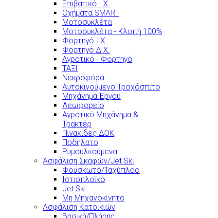
Επιβατικό Ι.Χ.
Οχήματα SMART
Μοτοσυκλέτα
Μοτοσυκλέτα - Κλοπή 100%
Φορτηγό Ι.Χ.
Φορτηγό Δ.Χ.
Αγροτικό - Φορτηγό
ΤΑΞΙ
Νεκροφόρα
Αυτοκινούμενο Τροχόσπιτο
Μηχάνημα Έργου
Λεωφορείο
Αγροτικό Μηχάνημα &
Τρακτέρ
Πινακίδες ΔΟΚ
Ποδήλατο
Ρυμουλκούμενα
Ασφάλιση Σκαφών/Jet Ski
Φουσκωτό/Ταχύπλοο
Ιστιοπλοϊκό
Jet Ski
Μη Μηχανοκίνητο
Ασφάλιση Κατοικιών
Βασική/Πλήρης