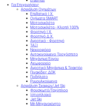
Erasmus
Για Επιχειρήσεις
Ασφάλιση Οχημάτων
Επιβατικό Ι.Χ.
Οχήματα SMART
Μοτοσυκλέτα
Μοτοσυκλέτα - Κλοπή 100%
Φορτηγό Ι.Χ.
Φορτηγό Δ.Χ.
Αγροτικό - Φορτηγό
ΤΑΞΙ
Νεκροφόρα
Αυτοκινούμενο Τροχόσπιτο
Μηχάνημα Έργου
Λεωφορείο
Αγροτικό Μηχάνημα & Τρακτέρ
Πινακίδες ΔΟΚ
Ποδήλατο
Ρυμουλκούμενα
Ασφάλιση Σκαφών/Jet Ski
Φουσκωτό/Ταχύπλοο
Ιστιοπλοϊκό
Jet Ski
Μη Μηχανοκίνητο