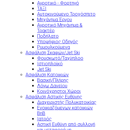
Αγροτικό - Φορτηγό
ΤΑΞΙ
Αυτοκινούμενο Τροχόσπιτο
Μηχάνημα Έργου
Αγροτικό Μηχάνημα &
Τρακτέρ
Ποδήλατο
Υποψήφιος Οδηγός
Ρυμουλκούμενα
Ασφάλιση Σκαφών/Jet Ski
Φουσκωτό/Ταχύπλοο
Ιστιοπλοϊκό
Jet Ski
Ασφάλιση Κατοικιών
Βασική/Πλήρης
Λόγω Δανείου
Κοινόχρηστοι Χώροι
Ασφάλιση Αστικής Ευθύνης
Διαχειριστής Πολυκατοικίας
Ενοικιαζόμενων κατοικιών
BnB
Ιατρός
Αστική Ευθύνη από συλλογή
και μεταφορά μη