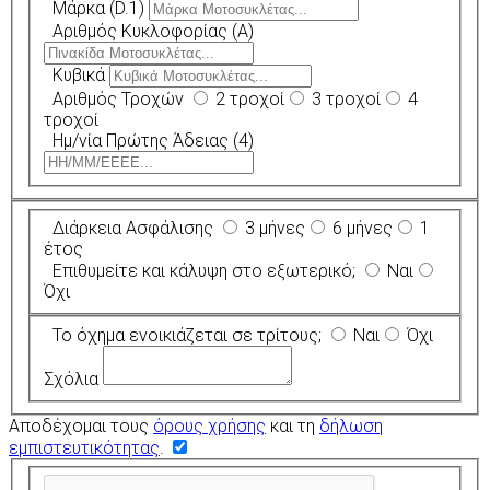
Μάρκα (D.1)
Αριθμός Κυκλοφορίας (A)
Κυβικά
Αριθμός Τροχών
2 τροχοί
3 τροχοί
4
τροχοί
Ημ/νία Πρώτης Άδειας (4)
Διάρκεια Ασφάλισης
3 μήνες
6 μήνες
1
έτος
Επιθυμείτε και κάλυψη στο εξωτερικό;
Ναι
Όχι
Το όχημα ενοικιάζεται σε τρίτους;
Ναι
Όχι
Σχόλια
Αποδέχομαι τους
όρους χρήσης
και τη
δήλωση
εμπιστευτικότητας
.