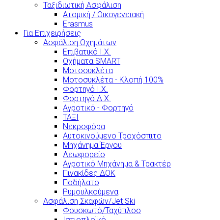
Ταξιδιωτική Ασφάλιση
Ατομική / Οικογενειακή
Erasmus
Για Επιχειρήσεις
Ασφάλιση Οχημάτων
Επιβατικό Ι.Χ.
Οχήματα SMART
Μοτοσυκλέτα
Μοτοσυκλέτα - Κλοπή 100%
Φορτηγό Ι.Χ.
Φορτηγό Δ.Χ.
Αγροτικό - Φορτηγό
ΤΑΞΙ
Νεκροφόρα
Αυτοκινούμενο Τροχόσπιτο
Μηχάνημα Έργου
Λεωφορείο
Αγροτικό Μηχάνημα & Τρακτέρ
Πινακίδες ΔΟΚ
Ποδήλατο
Ρυμουλκούμενα
Ασφάλιση Σκαφών/Jet Ski
Φουσκωτό/Ταχύπλοο
Ιστιοπλοϊκό