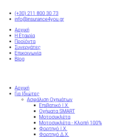
(+30) 211 800 30 73
info@insurance4you.gr
Αρχική
Η Εταιρία
Προϊόντα
Συνεργάτες
Επικοινωνία
Blog
Αρχική
Για Ιδιώτες
Ασφάλιση Οχημάτων
Επιβατικό Ι.Χ.
Οχήματα SMART
Μοτοσυκλέτα
Μοτοσυκλέτα - Κλοπή 100%
Φορτηγό Ι.Χ.
Φορτηγό Δ.Χ.