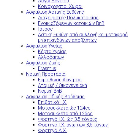
Λόγω Δανείου
Κοινόχρηστοι Χώροι
Ασφάλιση Αστικής Ευθύνης
Διαχειριστής Πολυκατοικίας
Ενοικιαζόμενων κατοικιών BnB
Ιατρός
Αστική Ευθύνη από συλλογή και μεταφορά
μη επικινδύνων αποβλήτων
Ασφάλιση Υγείας
Κάρτα Υγείας
Αλλοδαπών
Ασφάλιση Ζωής
Erasmus
Νομική Προστασία
Εκμίσθωση Ακινήτου
Ατομική / Οικογενειακή
Νομική BnB
Ασφάλιση Οδικής Βοήθειας
Επιβατικό Ι.Χ.
Μοτοσυκλέτα ώς 124cc
Μοτοσυκλέτα από 125cc
Φορτηγό Ι.Χ. ώς 3,5 τόνους
Φορτηγό Ι.Χ. άνω των 3,5 τόνων
Φορτηγό Δ.Χ.