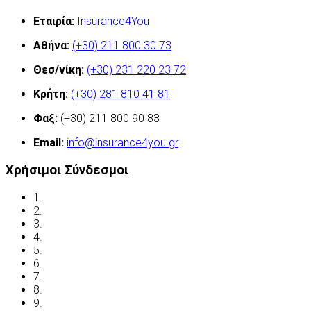
Εταιρία:
Insurance4You
Αθήνα:
(+30) 211 800 30 73
Θεσ/νίκη:
(+30) 231 220 23 72
Κρήτη:
(+30) 281 810 41 81
Φαξ:
(+30) 211 800 90 83
Email:
info@insurance4you.gr
Χρήσιμοι Σύνδεσμοι
1.
Όροι χρήσης
2.
Δήλωση απορρήτου
3.
Έλεγχος ασφάλισης
4.
Ασφαλιστικές Ορολογίες
5.
Νόμος και ασφάλιση
6.
Ανασφάλιστα Οχήματα
7.
Συχνές Ερωτήσεις
8.
Χρήσιμες Διευθύνσεις
9.
Οδηγείτε με ασφάλεια