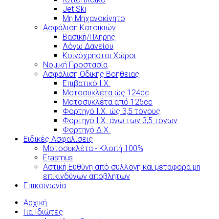
Jet Ski
Μη Μηχανοκίνητο
Ασφάλιση Κατοικιών
Βασική/Πλήρης
Λόγω Δανείου
Κοινόχρηστοι Χώροι
Νομική Προστασία
Ασφάλιση Οδικής Βοήθειας
Επιβατικό Ι.Χ.
Μοτοσυκλέτα ώς 124cc
Μοτοσυκλέτα από 125cc
Φορτηγό Ι.Χ. ώς 3,5 τόνους
Φορτηγό Ι.Χ. άνω των 3,5 τόνων
Φορτηγό Δ.Χ.
Ειδικές Ασφαλίσεις
Μοτοσυκλέτα - Κλοπή 100%
Erasmus
Αστική Ευθύνη από συλλογή και μεταφορά μη
επικινδύνων αποβλήτων
Επικοινωνία
Αρχική
Για Ιδιώτες