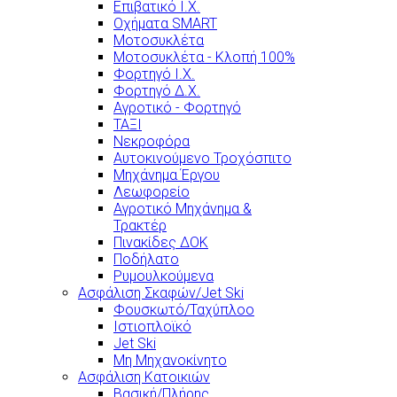
Επιβατικό Ι.Χ.
Οχήματα SMART
Μοτοσυκλέτα
Μοτοσυκλέτα - Κλοπή 100%
Φορτηγό Ι.Χ.
Φορτηγό Δ.Χ.
Αγροτικό - Φορτηγό
ΤΑΞΙ
Νεκροφόρα
Αυτοκινούμενο Τροχόσπιτο
Μηχάνημα Έργου
Λεωφορείο
Αγροτικό Μηχάνημα &
Τρακτέρ
Πινακίδες ΔΟΚ
Ποδήλατο
Ρυμουλκούμενα
Ασφάλιση Σκαφών/Jet Ski
Φουσκωτό/Ταχύπλοο
Ιστιοπλοϊκό
Jet Ski
Μη Μηχανοκίνητο
Ασφάλιση Κατοικιών
Βασική/Πλήρης