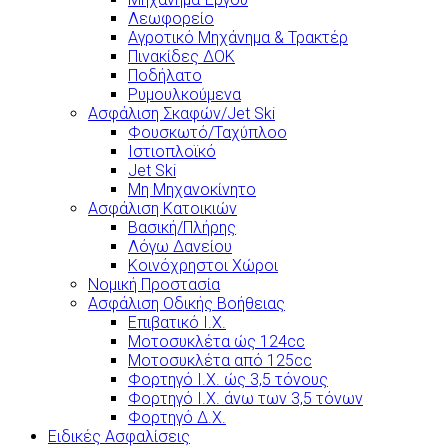
Λεωφορείο
Αγροτικό Μηχάνημα & Τρακτέρ
Πινακίδες ΔΟΚ
Ποδήλατο
Ρυμουλκούμενα
Ασφάλιση Σκαφών/Jet Ski
Φουσκωτό/Ταχύπλοο
Ιστιοπλοϊκό
Jet Ski
Μη Μηχανοκίνητο
Ασφάλιση Κατοικιών
Βασική/Πλήρης
Λόγω Δανείου
Κοινόχρηστοι Χώροι
Νομική Προστασία
Ασφάλιση Οδικής Βοήθειας
Επιβατικό Ι.Χ.
Μοτοσυκλέτα ώς 124cc
Μοτοσυκλέτα από 125cc
Φορτηγό Ι.Χ. ώς 3,5 τόνους
Φορτηγό Ι.Χ. άνω των 3,5 τόνων
Φορτηγό Δ.Χ.
Ειδικές Ασφαλίσεις