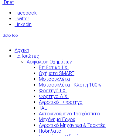
IDnet
Facebook
Twitter
Linkedin
Goto Top
Αρχική
Για Ιδιώτες
Ασφάλιση Οχημάτων
Επιβατικό Ι.Χ.
Οχήματα SMART
Μοτοσυκλέτα
Μοτοσυκλέτα - Κλοπή 100%
Φορτηγό Ι.Χ.
Φορτηγό Δ.Χ.
Αγροτικό - Φορτηγό
ΤΑΞΙ
Αυτοκινούμενο Τροχόσπιτο
Μηχάνημα Έργου
Αγροτικό Μηχάνημα & Τρακτέρ
Ποδήλατο