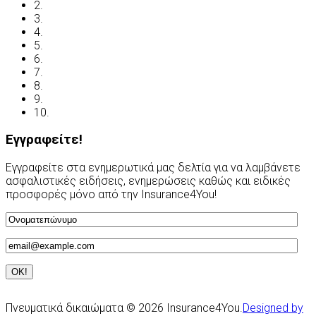
2.
Δήλωση απορρήτου
3.
Έλεγχος ασφάλισης
4.
Ασφαλιστικές Ορολογίες
5.
Νόμος και ασφάλιση
6.
Ανασφάλιστα Οχήματα
7.
Συχνές Ερωτήσεις
8.
Χρήσιμες Διευθύνσεις
9.
Οδηγείτε με ασφάλεια
10.
Υποβολή Αιτίασης
Εγγραφείτε!
Εγγραφείτε στα ενημερωτικά μας δελτία για να λαμβάνετε
ασφαλιστικές ειδήσεις, ενημερώσεις καθώς και ειδικές
προσφορές μόνο από την Insurance4You!
Πνευματικά δικαιώματα © 2026 Insurance4You.
Designed by