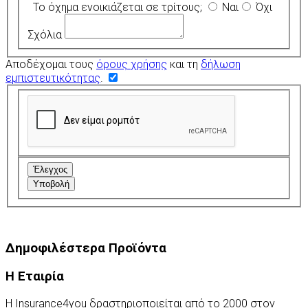
Το όχημα ενοικιάζεται σε τρίτους;
Ναι
Όχι
Σχόλια
Αποδέχομαι τους
όρους χρήσης
και τη
δήλωση
εμπιστευτικότητας
.
Έλεγχος
Υποβολή
Δημοφιλέστερα Προϊόντα
Η Εταιρία
Η Insurance4you δραστηριοποιείται από το 2000 στον