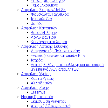
Υποψήφιος Οδηγός
Ρυμουλκούμενα
Ασφάλιση Σκαφών/Jet Ski
Φουσκωτό/Ταχύπλοο
Ιστιοπλοϊκό
Jet Ski
Ασφάλιση Κατοικιών
Βασική/Πλήρης
Λόγω Δανείου
Κοινόχρηστοι Χώροι
Ασφάλιση Αστικής Ευθύνης
Διαχειριστής Πολυκατοικίας
Ενοικιαζόμενων κατοικιών BnB
Ιατρός
Αστική Ευθύνη από συλλογή και μεταφορά
μη επικινδύνων αποβλήτων
Ασφάλιση Υγείας
Κάρτα Υγείας
Αλλοδαπών
Ασφάλιση Ζωής
Erasmus
Νομική Προστασία
Εκμίσθωση Ακινήτου
Ατομική / Οικογενειακή