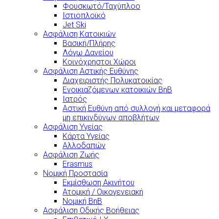
Φουσκωτό/Ταχύπλοο
Ιστιοπλοϊκό
Jet Ski
Ασφάλιση Κατοικιών
Βασική/Πλήρης
Λόγω Δανείου
Κοινόχρηστοι Χώροι
Ασφάλιση Αστικής Ευθύνης
Διαχειριστής Πολυκατοικίας
Ενοικιαζόμενων κατοικιών BnB
Ιατρός
Αστική Ευθύνη από συλλογή και μεταφορά
μη επικινδύνων αποβλήτων
Ασφάλιση Υγείας
Κάρτα Υγείας
Αλλοδαπών
Ασφάλιση Ζωής
Erasmus
Νομική Προστασία
Εκμίσθωση Ακινήτου
Ατομική / Οικογενειακή
Νομική BnB
Ασφάλιση Οδικής Βοήθειας