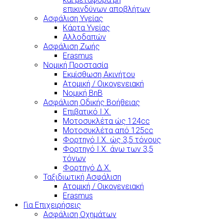
επικινδύνων αποβλήτων
Ασφάλιση Υγείας
Κάρτα Υγείας
Αλλοδαπών
Ασφάλιση Ζωής
Erasmus
Νομική Προστασία
Εκμίσθωση Ακινήτου
Ατομική / Οικογενειακή
Νομική BnB
Ασφάλιση Οδικής Βοήθειας
Επιβατικό Ι.Χ.
Μοτοσυκλέτα ώς 124cc
Μοτοσυκλέτα από 125cc
Φορτηγό Ι.Χ. ώς 3,5 τόνους
Φορτηγό Ι.Χ. άνω των 3,5
τόνων
Φορτηγό Δ.Χ.
Ταξιδιωτική Ασφάλιση
Ατομική / Οικογενειακή
Erasmus
Για Επιχειρήσεις
Ασφάλιση Οχημάτων