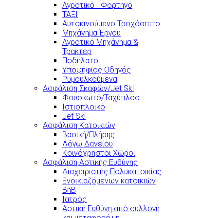
Αγροτικό - Φορτηγό
ΤΑΞΙ
Αυτοκινούμενο Τροχόσπιτο
Μηχάνημα Έργου
Αγροτικό Μηχάνημα &
Τρακτέρ
Ποδήλατο
Υποψήφιος Οδηγός
Ρυμουλκούμενα
Ασφάλιση Σκαφών/Jet Ski
Φουσκωτό/Ταχύπλοο
Ιστιοπλοϊκό
Jet Ski
Ασφάλιση Κατοικιών
Βασική/Πλήρης
Λόγω Δανείου
Κοινόχρηστοι Χώροι
Ασφάλιση Αστικής Ευθύνης
Διαχειριστής Πολυκατοικίας
Ενοικιαζόμενων κατοικιών
BnB
Ιατρός
Αστική Ευθύνη από συλλογή
και μεταφορά μη