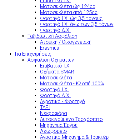
Επιβατικό Ι.Χ.
Μοτοσυκλέτα ώς 124cc
Μοτοσυκλέτα από 125cc
Φορτηγό Ι.Χ. ώς 3,5 τόνους
Φορτηγό Ι.Χ. άνω των 3,5 τόνων
Φορτηγό Δ.Χ.
Ταξιδιωτική Ασφάλιση
Ατομική / Οικογενειακή
Erasmus
Για Επιχειρήσεις
Ασφάλιση Οχημάτων
Επιβατικό Ι.Χ.
Οχήματα SMART
Μοτοσυκλέτα
Μοτοσυκλέτα - Κλοπή 100%
Φορτηγό Ι.Χ.
Φορτηγό Δ.Χ.
Αγροτικό - Φορτηγό
ΤΑΞΙ
Νεκροφόρα
Αυτοκινούμενο Τροχόσπιτο
Μηχάνημα Έργου
Λεωφορείο
Αγροτικό Μηχάνημα & Τρακτέρ