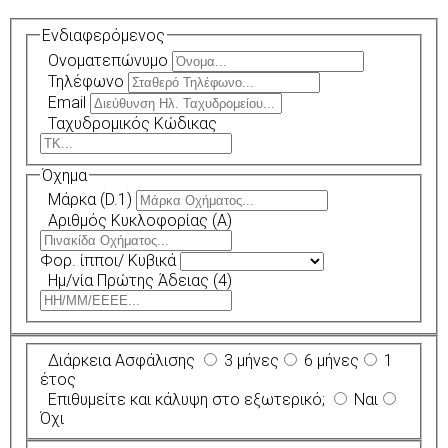
Ενδιαφερόμενος
Ονοματεπώνυμο
Τηλέφωνο
Email
Ταχυδρομικός Κώδικας
Όχημα
Μάρκα (D.1)
Αριθμός Κυκλοφορίας (A)
Φορ. ίπποι/ Κυβικά
Ημ/νία Πρώτης Άδειας (4)
Διάρκεια Ασφάλισης
3 μήνες
6 μήνες
1
έτος
Επιθυμείτε και κάλυψη στο εξωτερικό;
Ναι
Όχι