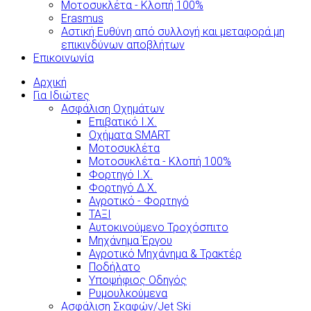
Μοτοσυκλέτα - Κλοπή 100%
Erasmus
Αστική Ευθύνη από συλλογή και μεταφορά μη
επικινδύνων αποβλήτων
Επικοινωνία
Αρχική
Για Ιδιώτες
Ασφάλιση Οχημάτων
Επιβατικό Ι.Χ.
Οχήματα SMART
Μοτοσυκλέτα
Μοτοσυκλέτα - Κλοπή 100%
Φορτηγό Ι.Χ.
Φορτηγό Δ.Χ.
Αγροτικό - Φορτηγό
ΤΑΞΙ
Αυτοκινούμενο Τροχόσπιτο
Μηχάνημα Έργου
Αγροτικό Μηχάνημα & Τρακτέρ
Ποδήλατο
Υποψήφιος Οδηγός
Ρυμουλκούμενα
Ασφάλιση Σκαφών/Jet Ski