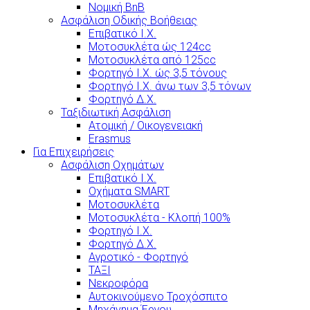
Νομική BnB
Ασφάλιση Οδικής Βοήθειας
Επιβατικό Ι.Χ.
Μοτοσυκλέτα ώς 124cc
Μοτοσυκλέτα από 125cc
Φορτηγό Ι.Χ. ώς 3,5 τόνους
Φορτηγό Ι.Χ. άνω των 3,5 τόνων
Φορτηγό Δ.Χ.
Ταξιδιωτική Ασφάλιση
Ατομική / Οικογενειακή
Erasmus
Για Επιχειρήσεις
Ασφάλιση Οχημάτων
Επιβατικό Ι.Χ.
Οχήματα SMART
Μοτοσυκλέτα
Μοτοσυκλέτα - Κλοπή 100%
Φορτηγό Ι.Χ.
Φορτηγό Δ.Χ.
Αγροτικό - Φορτηγό
ΤΑΞΙ
Νεκροφόρα
Αυτοκινούμενο Τροχόσπιτο
Μηχάνημα Έργου