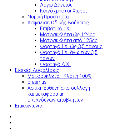
Λόγω Δανείου
Κοινόχρηστοι Χώροι
Νομική Προστασία
Ασφάλιση Οδικής Βοήθειας
Επιβατικό Ι.Χ.
Μοτοσυκλέτα ώς 124cc
Μοτοσυκλέτα από 125cc
Φορτηγό Ι.Χ. ώς 3,5 τόνους
Φορτηγό Ι.Χ. άνω των 3,5
τόνων
Φορτηγό Δ.Χ.
Ειδικές Ασφαλίσεις
Μοτοσυκλέτα - Κλοπή 100%
Erasmus
Αστική Ευθύνη από συλλογή
και μεταφορά μη
επικινδύνων αποβλήτων
Επικοινωνία