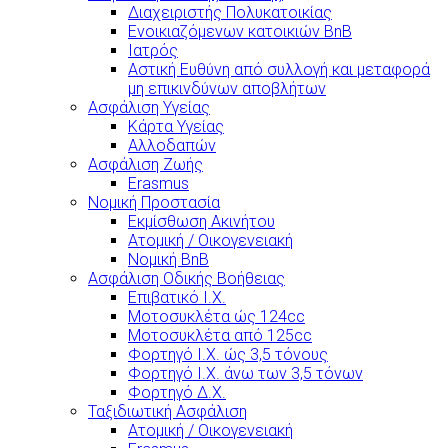
Διαχειριστής Πολυκατοικίας
Ενοικιαζόμενων κατοικιών BnB
Ιατρός
Αστική Ευθύνη από συλλογή και μεταφορά
μη επικινδύνων αποβλήτων
Ασφάλιση Υγείας
Κάρτα Υγείας
Αλλοδαπών
Ασφάλιση Ζωής
Erasmus
Νομική Προστασία
Εκμίσθωση Ακινήτου
Ατομική / Οικογενειακή
Νομική BnB
Ασφάλιση Οδικής Βοήθειας
Επιβατικό Ι.Χ.
Μοτοσυκλέτα ώς 124cc
Μοτοσυκλέτα από 125cc
Φορτηγό Ι.Χ. ώς 3,5 τόνους
Φορτηγό Ι.Χ. άνω των 3,5 τόνων
Φορτηγό Δ.Χ.
Ταξιδιωτική Ασφάλιση
Ατομική / Οικογενειακή