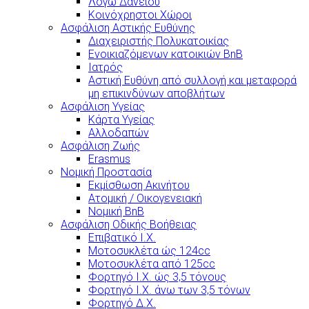
Λόγω Δανείου
Κοινόχρηστοι Χώροι
Ασφάλιση Αστικής Ευθύνης
Διαχειριστής Πολυκατοικίας
Ενοικιαζόμενων κατοικιών BnB
Ιατρός
Αστική Ευθύνη από συλλογή και μεταφορά
μη επικινδύνων αποβλήτων
Ασφάλιση Υγείας
Κάρτα Υγείας
Αλλοδαπών
Ασφάλιση Ζωής
Erasmus
Νομική Προστασία
Εκμίσθωση Ακινήτου
Ατομική / Οικογενειακή
Νομική BnB
Ασφάλιση Οδικής Βοήθειας
Επιβατικό Ι.Χ.
Μοτοσυκλέτα ώς 124cc
Μοτοσυκλέτα από 125cc
Φορτηγό Ι.Χ. ώς 3,5 τόνους
Φορτηγό Ι.Χ. άνω των 3,5 τόνων
Φορτηγό Δ.Χ.