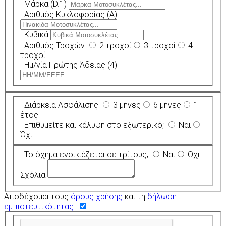
Μάρκα (D.1)
Αριθμός Κυκλοφορίας (A)
Κυβικά
Αριθμός Τροχών
2 τροχοί
3 τροχοί
4
τροχοί
Ημ/νία Πρώτης Άδειας (4)
Διάρκεια Ασφάλισης
3 μήνες
6 μήνες
1
έτος
Επιθυμείτε και κάλυψη στο εξωτερικό;
Ναι
Όχι
Το όχημα ενοικιάζεται σε τρίτους;
Ναι
Όχι
Σχόλια
Αποδέχομαι τους
όρους χρήσης
και τη
δήλωση
εμπιστευτικότητας
.