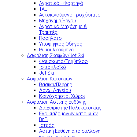
Αγροτικό - Φορτηγό
ΤΑΞΙ
Αυτοκινούμενο Τροχόσπιτο
Μηχάνημα Έργου
Αγροτικό Μηχάνημα &
Τρακτέρ
Ποδήλατο
Υποψήφιος Οδηγός
Ρυμουλκούμενα
Ασφάλιση Σκαφών/Jet Ski
Φουσκωτό/Ταχύπλοο
Ιστιοπλοϊκό
Jet Ski
Ασφάλιση Κατοικιών
Βασική/Πλήρης
Λόγω Δανείου
Κοινόχρηστοι Χώροι
Ασφάλιση Αστικής Ευθύνης
Διαχειριστής Πολυκατοικίας
Ενοικιαζόμενων κατοικιών
BnB
Ιατρός
Αστική Ευθύνη από συλλογή
και μεταφορά μη