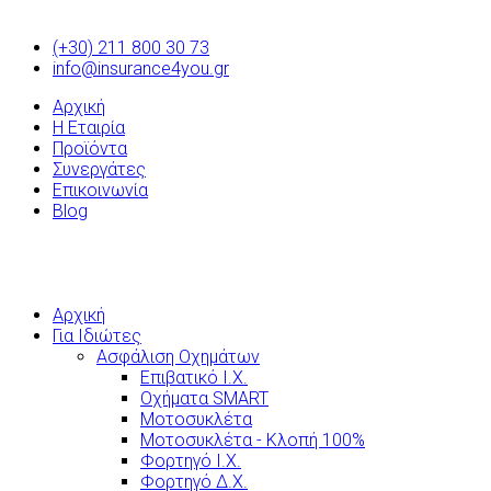
(+30) 211 800 30 73
info@insurance4you.gr
Αρχική
Η Εταιρία
Προϊόντα
Συνεργάτες
Επικοινωνία
Blog
Αρχική
Για Ιδιώτες
Ασφάλιση Οχημάτων
Επιβατικό Ι.Χ.
Οχήματα SMART
Μοτοσυκλέτα
Μοτοσυκλέτα - Κλοπή 100%
Φορτηγό Ι.Χ.
Φορτηγό Δ.Χ.