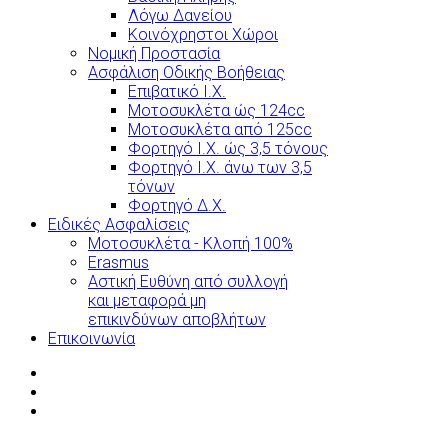
Λόγω Δανείου
Κοινόχρηστοι Χώροι
Νομική Προστασία
Ασφάλιση Οδικής Βοήθειας
Επιβατικό Ι.Χ.
Μοτοσυκλέτα ώς 124cc
Μοτοσυκλέτα από 125cc
Φορτηγό Ι.Χ. ώς 3,5 τόνους
Φορτηγό Ι.Χ. άνω των 3,5
τόνων
Φορτηγό Δ.Χ.
Ειδικές Ασφαλίσεις
Μοτοσυκλέτα - Κλοπή 100%
Erasmus
Αστική Ευθύνη από συλλογή
και μεταφορά μη
επικινδύνων αποβλήτων
Επικοινωνία