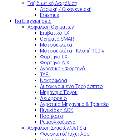
Ταξιδιωτική Ασφάλιση
Ατομική / Οικογενειακή
Erasmus
Για Επιχειρήσεις
Ασφάλιση Οχημάτων
Επιβατικό Ι.Χ.
Οχήματα SMART
Μοτοσυκλέτα
Μοτοσυκλέτα - Κλοπή 100%
Φορτηγό Ι.Χ.
Φορτηγό Δ.Χ.
Αγροτικό - Φορτηγό
ΤΑΞΙ
Νεκροφόρα
Αυτοκινούμενο Τροχόσπιτο
Μηχάνημα Έργου
Λεωφορείο
Αγροτικό Μηχάνημα & Τρακτέρ
Πινακίδες ΔΟΚ
Ποδήλατο
Ρυμουλκούμενα
Ασφάλιση Σκαφών/Jet Ski
Φουσκωτό/Ταχύπλοο
Ιστιοπλοϊκό