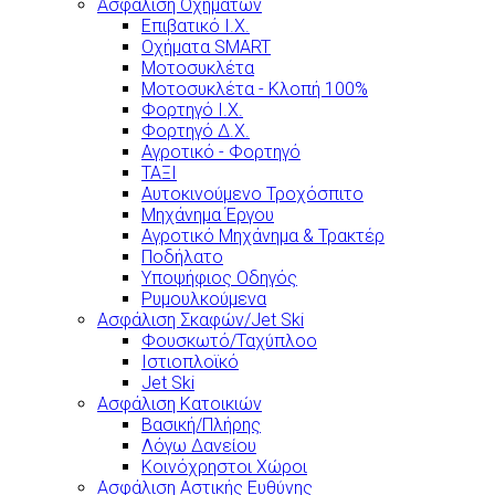
Ασφάλιση Οχημάτων
Επιβατικό Ι.Χ.
Οχήματα SMART
Μοτοσυκλέτα
Μοτοσυκλέτα - Κλοπή 100%
Φορτηγό Ι.Χ.
Φορτηγό Δ.Χ.
Αγροτικό - Φορτηγό
ΤΑΞΙ
Αυτοκινούμενο Τροχόσπιτο
Μηχάνημα Έργου
Αγροτικό Μηχάνημα & Τρακτέρ
Ποδήλατο
Υποψήφιος Οδηγός
Ρυμουλκούμενα
Ασφάλιση Σκαφών/Jet Ski
Φουσκωτό/Ταχύπλοο
Ιστιοπλοϊκό
Jet Ski
Ασφάλιση Κατοικιών
Βασική/Πλήρης
Λόγω Δανείου
Κοινόχρηστοι Χώροι
Ασφάλιση Αστικής Ευθύνης