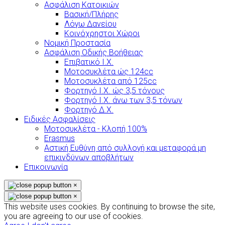
Ασφάλιση Κατοικιών
Βασική/Πλήρης
Λόγω Δανείου
Κοινόχρηστοι Χώροι
Νομική Προστασία
Ασφάλιση Οδικής Βοήθειας
Επιβατικό Ι.Χ.
Μοτοσυκλέτα ώς 124cc
Μοτοσυκλέτα από 125cc
Φορτηγό Ι.Χ. ώς 3,5 τόνους
Φορτηγό Ι.Χ. άνω των 3,5 τόνων
Φορτηγό Δ.Χ.
Ειδικές Ασφαλίσεις
Μοτοσυκλέτα - Κλοπή 100%
Erasmus
Αστική Ευθύνη από συλλογή και μεταφορά μη
επικινδύνων αποβλήτων
Επικοινωνία
×
×
This website uses cookies. By continuing to browse the site,
you are agreeing to our use of cookies.