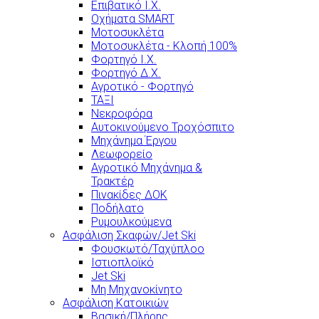
Επιβατικό Ι.Χ.
Οχήματα SMART
Μοτοσυκλέτα
Μοτοσυκλέτα - Κλοπή 100%
Φορτηγό Ι.Χ.
Φορτηγό Δ.Χ.
Αγροτικό - Φορτηγό
ΤΑΞΙ
Νεκροφόρα
Αυτοκινούμενο Τροχόσπιτο
Μηχάνημα Έργου
Λεωφορείο
Αγροτικό Μηχάνημα &
Τρακτέρ
Πινακίδες ΔΟΚ
Ποδήλατο
Ρυμουλκούμενα
Ασφάλιση Σκαφών/Jet Ski
Φουσκωτό/Ταχύπλοο
Ιστιοπλοϊκό
Jet Ski
Μη Μηχανοκίνητο
Ασφάλιση Κατοικιών
Βασική/Πλήρης