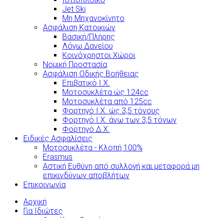
Jet Ski
Μη Μηχανοκίνητο
Ασφάλιση Κατοικιών
Βασική/Πλήρης
Λόγω Δανείου
Κοινόχρηστοι Χώροι
Νομική Προστασία
Ασφάλιση Οδικής Βοήθειας
Επιβατικό Ι.Χ.
Μοτοσυκλέτα ώς 124cc
Μοτοσυκλέτα από 125cc
Φορτηγό Ι.Χ. ώς 3,5 τόνους
Φορτηγό Ι.Χ. άνω των 3,5 τόνων
Φορτηγό Δ.Χ.
Ειδικές Ασφαλίσεις
Μοτοσυκλέτα - Κλοπή 100%
Erasmus
Αστική Ευθύνη από συλλογή και μεταφορά μη
επικινδύνων αποβλήτων
Επικοινωνία
Αρχική
Για Ιδιώτες