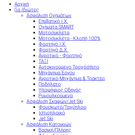
Αρχική
Για Ιδιώτες
Ασφάλιση Οχημάτων
Επιβατικό Ι.Χ.
Οχήματα SMART
Μοτοσυκλέτα
Μοτοσυκλέτα - Κλοπή 100%
Φορτηγό Ι.Χ.
Φορτηγό Δ.Χ.
Αγροτικό - Φορτηγό
ΤΑΞΙ
Αυτοκινούμενο Τροχόσπιτο
Μηχάνημα Έργου
Αγροτικό Μηχάνημα & Τρακτέρ
Ποδήλατο
Υποψήφιος Οδηγός
Ρυμουλκούμενα
Ασφάλιση Σκαφών/Jet Ski
Φουσκωτό/Ταχύπλοο
Ιστιοπλοϊκό
Jet Ski
Ασφάλιση Κατοικιών
Βασική/Πλήρης