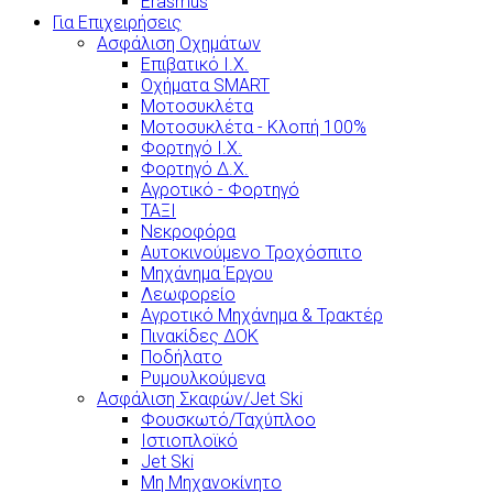
Erasmus
Για Επιχειρήσεις
Ασφάλιση Οχημάτων
Επιβατικό Ι.Χ.
Οχήματα SMART
Μοτοσυκλέτα
Μοτοσυκλέτα - Κλοπή 100%
Φορτηγό Ι.Χ.
Φορτηγό Δ.Χ.
Αγροτικό - Φορτηγό
ΤΑΞΙ
Νεκροφόρα
Αυτοκινούμενο Τροχόσπιτο
Μηχάνημα Έργου
Λεωφορείο
Αγροτικό Μηχάνημα & Τρακτέρ
Πινακίδες ΔΟΚ
Ποδήλατο
Ρυμουλκούμενα
Ασφάλιση Σκαφών/Jet Ski
Φουσκωτό/Ταχύπλοο
Ιστιοπλοϊκό
Jet Ski
Μη Μηχανοκίνητο