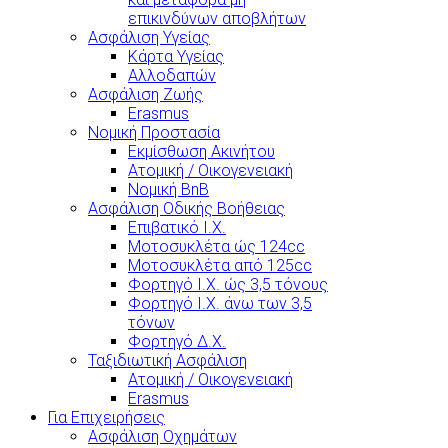
επικινδύνων αποβλήτων
Ασφάλιση Υγείας
Κάρτα Υγείας
Αλλοδαπών
Ασφάλιση Ζωής
Erasmus
Νομική Προστασία
Εκμίσθωση Ακινήτου
Ατομική / Οικογενειακή
Νομική BnB
Ασφάλιση Οδικής Βοήθειας
Επιβατικό Ι.Χ.
Μοτοσυκλέτα ώς 124cc
Μοτοσυκλέτα από 125cc
Φορτηγό Ι.Χ. ώς 3,5 τόνους
Φορτηγό Ι.Χ. άνω των 3,5
τόνων
Φορτηγό Δ.Χ.
Ταξιδιωτική Ασφάλιση
Ατομική / Οικογενειακή
Erasmus
Για Επιχειρήσεις
Ασφάλιση Οχημάτων