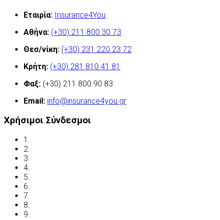
Εταιρία:
Insurance4You
Αθήνα:
(+30) 211 800 30 73
Θεσ/νίκη:
(+30) 231 220 23 72
Κρήτη:
(+30) 281 810 41 81
Φαξ:
(+30) 211 800 90 83
Email:
info@insurance4you.gr
Χρήσιμοι Σύνδεσμοι
1.
Όροι χρήσης
2.
Δήλωση απορρήτου
3.
Έλεγχος ασφάλισης
4.
Ασφαλιστικές Ορολογίες
5.
Νόμος και ασφάλιση
6.
Ανασφάλιστα Οχήματα
7.
Συχνές Ερωτήσεις
8.
Χρήσιμες Διευθύνσεις
9.
Οδηγείτε με ασφάλεια