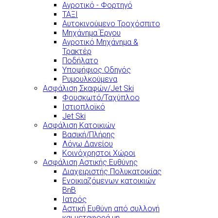
Αγροτικό - Φορτηγό
ΤΑΞΙ
Αυτοκινούμενο Τροχόσπιτο
Μηχάνημα Έργου
Αγροτικό Μηχάνημα &
Τρακτέρ
Ποδήλατο
Υποψήφιος Οδηγός
Ρυμουλκούμενα
Ασφάλιση Σκαφών/Jet Ski
Φουσκωτό/Ταχύπλοο
Ιστιοπλοϊκό
Jet Ski
Ασφάλιση Κατοικιών
Βασική/Πλήρης
Λόγω Δανείου
Κοινόχρηστοι Χώροι
Ασφάλιση Αστικής Ευθύνης
Διαχειριστής Πολυκατοικίας
Ενοικιαζόμενων κατοικιών
BnB
Ιατρός
Αστική Ευθύνη από συλλογή
και μεταφορά μη