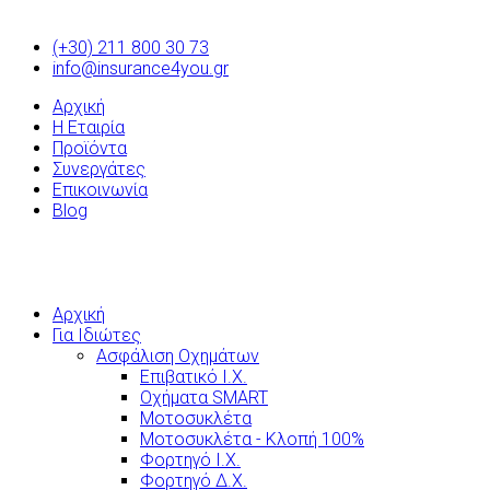
(+30) 211 800 30 73
info@insurance4you.gr
Αρχική
Η Εταιρία
Προϊόντα
Συνεργάτες
Επικοινωνία
Blog
Αρχική
Για Ιδιώτες
Ασφάλιση Οχημάτων
Επιβατικό Ι.Χ.
Οχήματα SMART
Μοτοσυκλέτα
Μοτοσυκλέτα - Κλοπή 100%
Φορτηγό Ι.Χ.
Φορτηγό Δ.Χ.