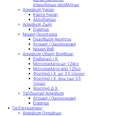
επικινδύνων αποβλήτων
Ασφάλιση Υγείας
Κάρτα Υγείας
Αλλοδαπών
Ασφάλιση Ζωής
Erasmus
Νομική Προστασία
Εκμίσθωση Ακινήτου
Ατομική / Οικογενειακή
Νομική BnB
Ασφάλιση Οδικής Βοήθειας
Επιβατικό Ι.Χ.
Μοτοσυκλέτα ώς 124cc
Μοτοσυκλέτα από 125cc
Φορτηγό Ι.Χ. ώς 3,5 τόνους
Φορτηγό Ι.Χ. άνω των 3,5
τόνων
Φορτηγό Δ.Χ.
Ταξιδιωτική Ασφάλιση
Ατομική / Οικογενειακή
Erasmus
Για Επιχειρήσεις
Ασφάλιση Οχημάτων