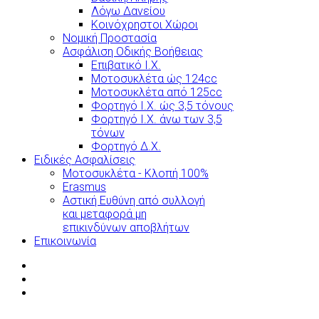
Λόγω Δανείου
Κοινόχρηστοι Χώροι
Νομική Προστασία
Ασφάλιση Οδικής Βοήθειας
Επιβατικό Ι.Χ.
Μοτοσυκλέτα ώς 124cc
Μοτοσυκλέτα από 125cc
Φορτηγό Ι.Χ. ώς 3,5 τόνους
Φορτηγό Ι.Χ. άνω των 3,5
τόνων
Φορτηγό Δ.Χ.
Ειδικές Ασφαλίσεις
Μοτοσυκλέτα - Κλοπή 100%
Erasmus
Αστική Ευθύνη από συλλογή
και μεταφορά μη
επικινδύνων αποβλήτων
Επικοινωνία