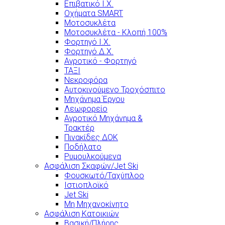
Επιβατικό Ι.Χ.
Οχήματα SMART
Μοτοσυκλέτα
Μοτοσυκλέτα - Κλοπή 100%
Φορτηγό Ι.Χ.
Φορτηγό Δ.Χ.
Αγροτικό - Φορτηγό
ΤΑΞΙ
Νεκροφόρα
Αυτοκινούμενο Τροχόσπιτο
Μηχάνημα Έργου
Λεωφορείο
Αγροτικό Μηχάνημα &
Τρακτέρ
Πινακίδες ΔΟΚ
Ποδήλατο
Ρυμουλκούμενα
Ασφάλιση Σκαφών/Jet Ski
Φουσκωτό/Ταχύπλοο
Ιστιοπλοϊκό
Jet Ski
Μη Μηχανοκίνητο
Ασφάλιση Κατοικιών
Βασική/Πλήρης