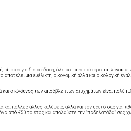
ική, είτε και για διασκέδαση, όλο και περισσότεροι επιλέγουμ
το αποτελεί μια ευέλικτη, οικονομική αλλά και οικολογική ενα
και ο κίνδυνος των απρόβλεπτων ατυχημάτων είναι πολύ πι
α και πολλές άλλες καλύψεις, αλλά και τον εαυτό σας για πι
μόνο από €50 το έτος και απολαύστε την "ποδηλατάδα" σας χω