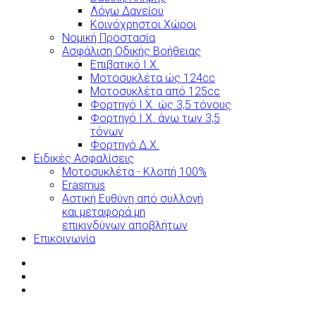
Λόγω Δανείου
Κοινόχρηστοι Χώροι
Νομική Προστασία
Ασφάλιση Οδικής Βοήθειας
Επιβατικό Ι.Χ.
Μοτοσυκλέτα ώς 124cc
Μοτοσυκλέτα από 125cc
Φορτηγό Ι.Χ. ώς 3,5 τόνους
Φορτηγό Ι.Χ. άνω των 3,5
τόνων
Φορτηγό Δ.Χ.
Ειδικές Ασφαλίσεις
Μοτοσυκλέτα - Κλοπή 100%
Erasmus
Αστική Ευθύνη από συλλογή
και μεταφορά μη
επικινδύνων αποβλήτων
Επικοινωνία