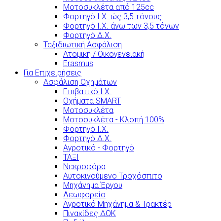
Μοτοσυκλέτα από 125cc
Φορτηγό Ι.Χ. ώς 3,5 τόνους
Φορτηγό Ι.Χ. άνω των 3,5 τόνων
Φορτηγό Δ.Χ.
Ταξιδιωτική Ασφάλιση
Ατομική / Οικογενειακή
Erasmus
Για Επιχειρήσεις
Ασφάλιση Οχημάτων
Επιβατικό Ι.Χ.
Οχήματα SMART
Μοτοσυκλέτα
Μοτοσυκλέτα - Κλοπή 100%
Φορτηγό Ι.Χ.
Φορτηγό Δ.Χ.
Αγροτικό - Φορτηγό
ΤΑΞΙ
Νεκροφόρα
Αυτοκινούμενο Τροχόσπιτο
Μηχάνημα Έργου
Λεωφορείο
Αγροτικό Μηχάνημα & Τρακτέρ
Πινακίδες ΔΟΚ