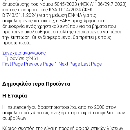
δημοσίευσης του Νόμου 5045/2023 (ΦΕΚ Α' 136/29.7.2023)
και της εφαρμοστικής ΚΥΑ 1014/2024 (ΦΕΚ
Β΄743/31.1.2024) για τη μείωση ΕΝΦΙΑ για τις
ασφαλισμένες κατοικίες, η ΕΑΕΕ προχώρησε στη
δημιουργία ενός χρηστικού εντύπου για τα βήματα που
πρέπει να ακολουθήσει ο πολίτης προκειμένου να πάρει
την έκπτωση. Οι ενδιαφερόμενοι θα πρέπει με τους
προσωπικού...
Συνέχεια ανάγνωσης
Εμφανίσεις2461
First Page
Previous Page
1
Next Page
Last Page
Δημοφιλέστερα Προϊόντα
Η Εταιρία
Η Insurance4you δραστηριοποιείται από το 2000 στον
ασφαλιστικό χώρο ως ανεξάρτητη εταιρεία ασφαλιστικών
συμβούλων.
Κύριος σκοπός της είναι η παροχή ασφαλιστικών λύσεων