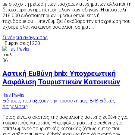
με στόχο τη μείωση των τροχαίων ατυχημάτων αλλά και τη
δικαιότερη αντιμετώπιση όλων των οδηγών. Η αποστολή
218.000 ειδοποιητηρίων –μέσω email, sms ή
ταχυδρομείου– υπενθυμίζει ξεκάθαρα την υποχρέωση που
έχουμε όλοι για άμεση ασφάλιση οχήματ...
Συνέχεια ανάγνωσης
Εμφανίσεις1220
Ιουλ
06
Αστική Ευθύνη bnb: Υποχρεωτική
Ασφάλιση Τουριστικών Κατοικιών
Ilias Pavlis
Ειδήσεις που αξίζουν την προσοχή μας.
BnB
Ειδικές
Ασφαλίσεις
Ποιος είναι ο σκοπός της ασφάλισης αστικής ευθύνης για
τουριστικές κατοικίες; Η ασφάλιση αστικής ευθύνης για
επιπλωμένες τουριστικές κατοικίες (όπως αυτές που
ενοικιάζονται μέσω Airbnb) έχει ως βασικό σκοπό την