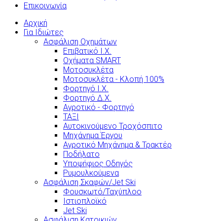
Επικοινωνία
Αρχική
Για Ιδιώτες
Ασφάλιση Οχημάτων
Επιβατικό Ι.Χ.
Οχήματα SMART
Μοτοσυκλέτα
Μοτοσυκλέτα - Κλοπή 100%
Φορτηγό Ι.Χ.
Φορτηγό Δ.Χ.
Αγροτικό - Φορτηγό
ΤΑΞΙ
Αυτοκινούμενο Τροχόσπιτο
Μηχάνημα Έργου
Αγροτικό Μηχάνημα & Τρακτέρ
Ποδήλατο
Υποψήφιος Οδηγός
Ρυμουλκούμενα
Ασφάλιση Σκαφών/Jet Ski
Φουσκωτό/Ταχύπλοο
Ιστιοπλοϊκό
Jet Ski
Ασφάλιση Κατοικιών