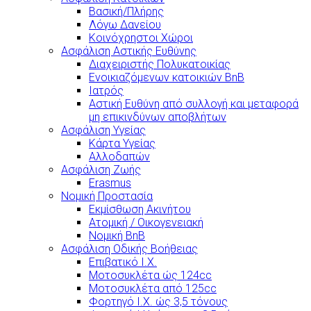
Βασική/Πλήρης
Λόγω Δανείου
Κοινόχρηστοι Χώροι
Ασφάλιση Αστικής Ευθύνης
Διαχειριστής Πολυκατοικίας
Ενοικιαζόμενων κατοικιών BnB
Ιατρός
Αστική Ευθύνη από συλλογή και μεταφορά
μη επικινδύνων αποβλήτων
Ασφάλιση Υγείας
Κάρτα Υγείας
Αλλοδαπών
Ασφάλιση Ζωής
Erasmus
Νομική Προστασία
Εκμίσθωση Ακινήτου
Ατομική / Οικογενειακή
Νομική BnB
Ασφάλιση Οδικής Βοήθειας
Επιβατικό Ι.Χ.
Μοτοσυκλέτα ώς 124cc
Μοτοσυκλέτα από 125cc
Φορτηγό Ι.Χ. ώς 3,5 τόνους