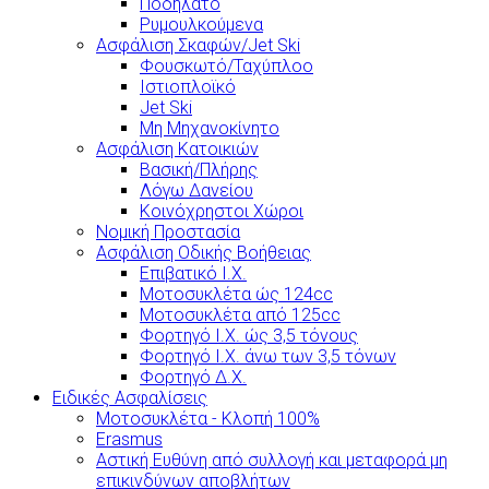
Ποδήλατο
Ρυμουλκούμενα
Ασφάλιση Σκαφών/Jet Ski
Φουσκωτό/Ταχύπλοο
Ιστιοπλοϊκό
Jet Ski
Μη Μηχανοκίνητο
Ασφάλιση Κατοικιών
Βασική/Πλήρης
Λόγω Δανείου
Κοινόχρηστοι Χώροι
Νομική Προστασία
Ασφάλιση Οδικής Βοήθειας
Επιβατικό Ι.Χ.
Μοτοσυκλέτα ώς 124cc
Μοτοσυκλέτα από 125cc
Φορτηγό Ι.Χ. ώς 3,5 τόνους
Φορτηγό Ι.Χ. άνω των 3,5 τόνων
Φορτηγό Δ.Χ.
Ειδικές Ασφαλίσεις
Μοτοσυκλέτα - Κλοπή 100%
Erasmus
Αστική Ευθύνη από συλλογή και μεταφορά μη
επικινδύνων αποβλήτων