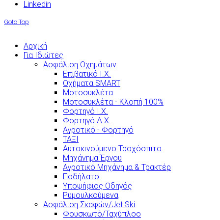
Linkedin
Goto Top
Αρχική
Για Ιδιώτες
Ασφάλιση Οχημάτων
Επιβατικό Ι.Χ.
Οχήματα SMART
Μοτοσυκλέτα
Μοτοσυκλέτα - Κλοπή 100%
Φορτηγό Ι.Χ.
Φορτηγό Δ.Χ.
Αγροτικό - Φορτηγό
ΤΑΞΙ
Αυτοκινούμενο Τροχόσπιτο
Μηχάνημα Έργου
Αγροτικό Μηχάνημα & Τρακτέρ
Ποδήλατο
Υποψήφιος Οδηγός
Ρυμουλκούμενα
Ασφάλιση Σκαφών/Jet Ski
Φουσκωτό/Ταχύπλοο