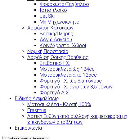
Φουσκωτό/Ταχύπλοο
Ιστιοπλοϊκό
Jet Ski
Μη Μηχανοκίνητο
Ασφάλιση Κατοικιών
Βασική/Πλήρης
Λόγω Δανείου
Κοινόχρηστοι Χώροι
Νομική Προστασία
Ασφάλιση Οδικής Βοήθειας
Επιβατικό Ι.Χ.
Μοτοσυκλέτα ώς 124cc
Μοτοσυκλέτα από 125cc
Φορτηγό Ι.Χ. ώς 3,5 τόνους
Φορτηγό Ι.Χ. άνω των 3,5 τόνων
Φορτηγό Δ.Χ.
Ειδικές Ασφαλίσεις
Μοτοσυκλέτα - Κλοπή 100%
Erasmus
Αστική Ευθύνη από συλλογή και μεταφορά μη
επικινδύνων αποβλήτων
Επικοινωνία