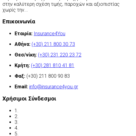
στην καλύτερη σχέση τιμής, παροχών και αξιοπιστίας
χωρίς την...
Περισσότερα
Επικοινωνία
Εταιρία:
Insurance4You
Αθήνα:
(+30) 211 800 30 73
Θεσ/νίκη:
(+30) 231 220 23 72
Κρήτη:
(+30) 281 810 41 81
Φαξ:
(+30) 211 800 90 83
Email:
info@insurance4you.gr
Χρήσιμοι Σύνδεσμοι
1.
Όροι χρήσης
2.
Δήλωση απορρήτου
3.
Έλεγχος ασφάλισης
4.
Ασφαλιστικές Ορολογίες
5.
Νόμος και ασφάλιση