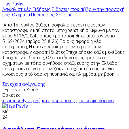
Ilias Pavlis
Ασφαλιστικές Ειδήσεις
Ειδήσεις που αξίζουν την προσοχή
μας.
Οχήματα
Περιουσίας
Χρήσιμα
Από 1η Ιουνίου 2025, η ασφάλιση έναντι φυσικών
καταστροφών καθίσταται υποχρεωτική σύμφωνα με τον
νόμο 5116/2024 , όπως τροποποιήθηκε από τον νόμο
5162/2024 (άρθρα 25 & 26) Ποιους αφορά η νέα
υποχρέωση; Η υποχρεωτική ασφάλιση φυσικών
καταστροφών αφορά: ΙδιώτεςΕπιχειρήσεις κάθε μεγέθους
Τι ισχύει για ιδιώτες; Όλοι οι ιδιοκτήτες ή κάτοχοι
οχημάτων με τόπο συνήθους στάθμευσης στην Ελλάδα
υποχρεούνται να ασφαλίζουν τα οχήματά τους και για
κινδύνους από δασική πυρκαγιά και πλημμύρα, με βάση ...
Συνέχεια ανάγνωσης
Εμφανίσεις2563
Ετικέτες
insurance4you
οχήματα
περιουσιας
φυσικά φαινόμενα
Μάι
24