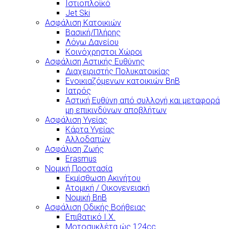
Ιστιοπλοϊκό
Jet Ski
Ασφάλιση Κατοικιών
Βασική/Πλήρης
Λόγω Δανείου
Κοινόχρηστοι Χώροι
Ασφάλιση Αστικής Ευθύνης
Διαχειριστής Πολυκατοικίας
Ενοικιαζόμενων κατοικιών BnB
Ιατρός
Αστική Ευθύνη από συλλογή και μεταφορά
μη επικινδύνων αποβλήτων
Ασφάλιση Υγείας
Κάρτα Υγείας
Αλλοδαπών
Ασφάλιση Ζωής
Erasmus
Νομική Προστασία
Εκμίσθωση Ακινήτου
Ατομική / Οικογενειακή
Νομική BnB
Ασφάλιση Οδικής Βοήθειας
Επιβατικό Ι.Χ.
Μοτοσυκλέτα ώς 124cc