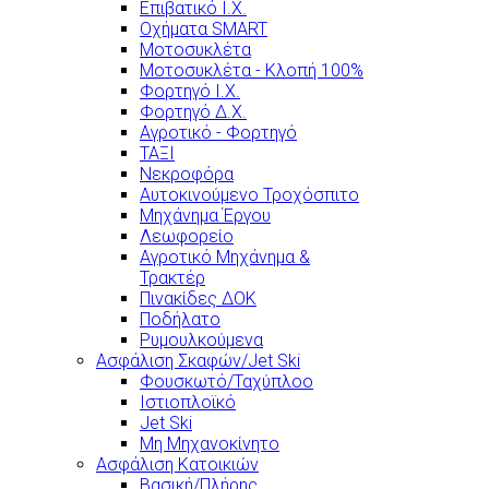
Επιβατικό Ι.Χ.
Οχήματα SMART
Μοτοσυκλέτα
Μοτοσυκλέτα - Κλοπή 100%
Φορτηγό Ι.Χ.
Φορτηγό Δ.Χ.
Αγροτικό - Φορτηγό
ΤΑΞΙ
Νεκροφόρα
Αυτοκινούμενο Τροχόσπιτο
Μηχάνημα Έργου
Λεωφορείο
Αγροτικό Μηχάνημα &
Τρακτέρ
Πινακίδες ΔΟΚ
Ποδήλατο
Ρυμουλκούμενα
Ασφάλιση Σκαφών/Jet Ski
Φουσκωτό/Ταχύπλοο
Ιστιοπλοϊκό
Jet Ski
Μη Μηχανοκίνητο
Ασφάλιση Κατοικιών
Βασική/Πλήρης