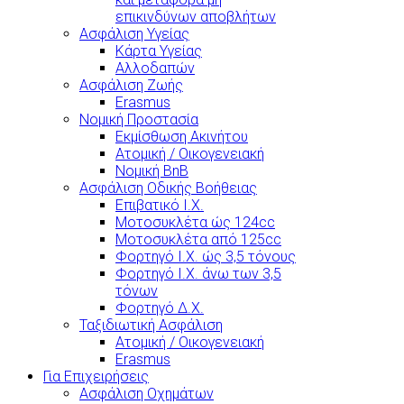
επικινδύνων αποβλήτων
Ασφάλιση Υγείας
Κάρτα Υγείας
Αλλοδαπών
Ασφάλιση Ζωής
Erasmus
Νομική Προστασία
Εκμίσθωση Ακινήτου
Ατομική / Οικογενειακή
Νομική BnB
Ασφάλιση Οδικής Βοήθειας
Επιβατικό Ι.Χ.
Μοτοσυκλέτα ώς 124cc
Μοτοσυκλέτα από 125cc
Φορτηγό Ι.Χ. ώς 3,5 τόνους
Φορτηγό Ι.Χ. άνω των 3,5
τόνων
Φορτηγό Δ.Χ.
Ταξιδιωτική Ασφάλιση
Ατομική / Οικογενειακή
Erasmus
Για Επιχειρήσεις
Ασφάλιση Οχημάτων