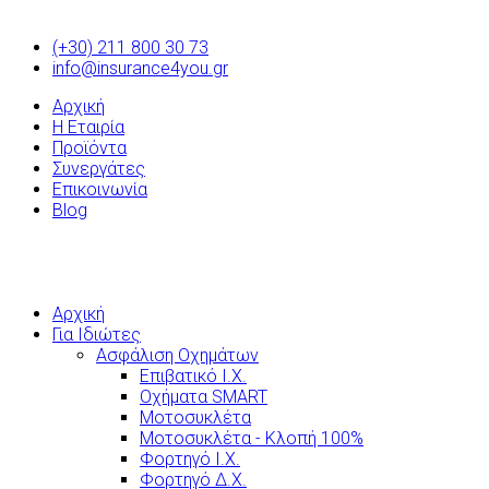
(+30) 211 800 30 73
info@insurance4you.gr
Αρχική
Η Εταιρία
Προϊόντα
Συνεργάτες
Επικοινωνία
Blog
Αρχική
Για Ιδιώτες
Ασφάλιση Οχημάτων
Επιβατικό Ι.Χ.
Οχήματα SMART
Μοτοσυκλέτα
Μοτοσυκλέτα - Κλοπή 100%
Φορτηγό Ι.Χ.
Φορτηγό Δ.Χ.