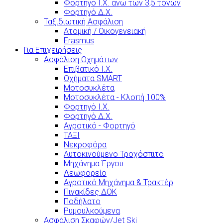
Φορτηγό Ι.Χ. άνω των 3,5 τόνων
Φορτηγό Δ.Χ.
Ταξιδιωτική Ασφάλιση
Ατομική / Οικογενειακή
Erasmus
Για Επιχειρήσεις
Ασφάλιση Οχημάτων
Επιβατικό Ι.Χ.
Οχήματα SMART
Μοτοσυκλέτα
Μοτοσυκλέτα - Κλοπή 100%
Φορτηγό Ι.Χ.
Φορτηγό Δ.Χ.
Αγροτικό - Φορτηγό
ΤΑΞΙ
Νεκροφόρα
Αυτοκινούμενο Τροχόσπιτο
Μηχάνημα Έργου
Λεωφορείο
Αγροτικό Μηχάνημα & Τρακτέρ
Πινακίδες ΔΟΚ
Ποδήλατο
Ρυμουλκούμενα
Ασφάλιση Σκαφών/Jet Ski