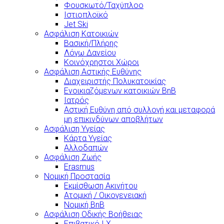
Φουσκωτό/Ταχύπλοο
Ιστιοπλοϊκό
Jet Ski
Ασφάλιση Κατοικιών
Βασική/Πλήρης
Λόγω Δανείου
Κοινόχρηστοι Χώροι
Ασφάλιση Αστικής Ευθύνης
Διαχειριστής Πολυκατοικίας
Ενοικιαζόμενων κατοικιών BnB
Ιατρός
Αστική Ευθύνη από συλλογή και μεταφορά
μη επικινδύνων αποβλήτων
Ασφάλιση Υγείας
Κάρτα Υγείας
Αλλοδαπών
Ασφάλιση Ζωής
Erasmus
Νομική Προστασία
Εκμίσθωση Ακινήτου
Ατομική / Οικογενειακή
Νομική BnB
Ασφάλιση Οδικής Βοήθειας
Επιβατικό Ι.Χ.