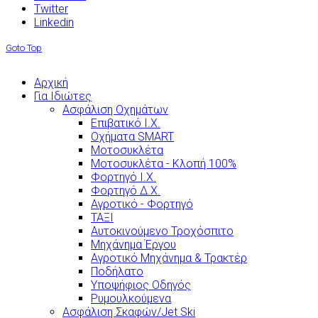
Twitter
Linkedin
Goto Top
Αρχική
Για Ιδιώτες
Ασφάλιση Οχημάτων
Επιβατικό Ι.Χ.
Οχήματα SMART
Μοτοσυκλέτα
Μοτοσυκλέτα - Κλοπή 100%
Φορτηγό Ι.Χ.
Φορτηγό Δ.Χ.
Αγροτικό - Φορτηγό
ΤΑΞΙ
Αυτοκινούμενο Τροχόσπιτο
Μηχάνημα Έργου
Αγροτικό Μηχάνημα & Τρακτέρ
Ποδήλατο
Υποψήφιος Οδηγός
Ρυμουλκούμενα
Ασφάλιση Σκαφών/Jet Ski