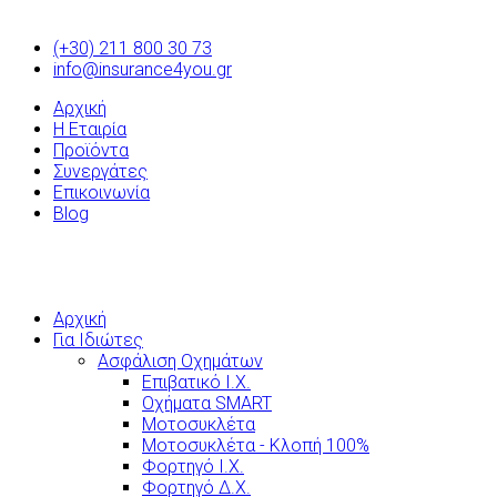
(+30) 211 800 30 73
info@insurance4you.gr
Αρχική
Η Εταιρία
Προϊόντα
Συνεργάτες
Επικοινωνία
Blog
Αρχική
Για Ιδιώτες
Ασφάλιση Οχημάτων
Επιβατικό Ι.Χ.
Οχήματα SMART
Μοτοσυκλέτα
Μοτοσυκλέτα - Κλοπή 100%
Φορτηγό Ι.Χ.
Φορτηγό Δ.Χ.