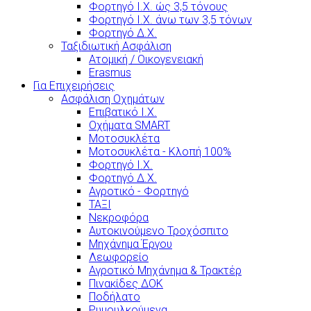
Φορτηγό Ι.Χ. ώς 3,5 τόνους
Φορτηγό Ι.Χ. άνω των 3,5 τόνων
Φορτηγό Δ.Χ.
Ταξιδιωτική Ασφάλιση
Ατομική / Οικογενειακή
Erasmus
Για Επιχειρήσεις
Ασφάλιση Οχημάτων
Επιβατικό Ι.Χ.
Οχήματα SMART
Μοτοσυκλέτα
Μοτοσυκλέτα - Κλοπή 100%
Φορτηγό Ι.Χ.
Φορτηγό Δ.Χ.
Αγροτικό - Φορτηγό
ΤΑΞΙ
Νεκροφόρα
Αυτοκινούμενο Τροχόσπιτο
Μηχάνημα Έργου
Λεωφορείο
Αγροτικό Μηχάνημα & Τρακτέρ
Πινακίδες ΔΟΚ
Ποδήλατο
Ρυμουλκούμενα