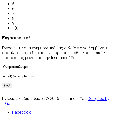
5.
Νόμος και ασφάλιση
6.
Ανασφάλιστα Οχήματα
7.
Συχνές Ερωτήσεις
8.
Χρήσιμες Διευθύνσεις
9.
Οδηγείτε με ασφάλεια
10.
Υποβολή Αιτίασης
Εγγραφείτε!
Εγγραφείτε στα ενημερωτικά μας δελτία για να λαμβάνετε
ασφαλιστικές ειδήσεις, ενημερώσεις καθώς και ειδικές
προσφορές μόνο από την Insurance4You!
Πνευματικά δικαιώματα © 2026 Insurance4You.
Designed by
IDnet
Facebook