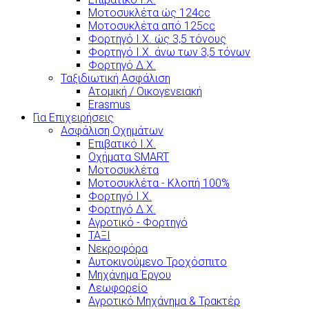
Μοτοσυκλέτα ώς 124cc
Μοτοσυκλέτα από 125cc
Φορτηγό Ι.Χ. ώς 3,5 τόνους
Φορτηγό Ι.Χ. άνω των 3,5 τόνων
Φορτηγό Δ.Χ.
Ταξιδιωτική Ασφάλιση
Ατομική / Οικογενειακή
Erasmus
Για Επιχειρήσεις
Ασφάλιση Οχημάτων
Επιβατικό Ι.Χ.
Οχήματα SMART
Μοτοσυκλέτα
Μοτοσυκλέτα - Κλοπή 100%
Φορτηγό Ι.Χ.
Φορτηγό Δ.Χ.
Αγροτικό - Φορτηγό
ΤΑΞΙ
Νεκροφόρα
Αυτοκινούμενο Τροχόσπιτο
Μηχάνημα Έργου
Λεωφορείο
Αγροτικό Μηχάνημα & Τρακτέρ