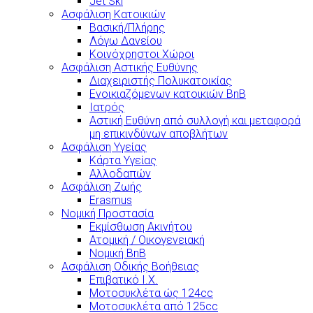
Jet Ski
Ασφάλιση Κατοικιών
Βασική/Πλήρης
Λόγω Δανείου
Κοινόχρηστοι Χώροι
Ασφάλιση Αστικής Ευθύνης
Διαχειριστής Πολυκατοικίας
Ενοικιαζόμενων κατοικιών BnB
Ιατρός
Αστική Ευθύνη από συλλογή και μεταφορά
μη επικινδύνων αποβλήτων
Ασφάλιση Υγείας
Κάρτα Υγείας
Αλλοδαπών
Ασφάλιση Ζωής
Erasmus
Νομική Προστασία
Εκμίσθωση Ακινήτου
Ατομική / Οικογενειακή
Νομική BnB
Ασφάλιση Οδικής Βοήθειας
Επιβατικό Ι.Χ.
Μοτοσυκλέτα ώς 124cc
Μοτοσυκλέτα από 125cc