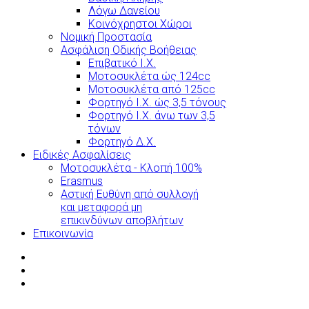
Λόγω Δανείου
Κοινόχρηστοι Χώροι
Νομική Προστασία
Ασφάλιση Οδικής Βοήθειας
Επιβατικό Ι.Χ.
Μοτοσυκλέτα ώς 124cc
Μοτοσυκλέτα από 125cc
Φορτηγό Ι.Χ. ώς 3,5 τόνους
Φορτηγό Ι.Χ. άνω των 3,5
τόνων
Φορτηγό Δ.Χ.
Ειδικές Ασφαλίσεις
Μοτοσυκλέτα - Κλοπή 100%
Erasmus
Αστική Ευθύνη από συλλογή
και μεταφορά μη
επικινδύνων αποβλήτων
Επικοινωνία