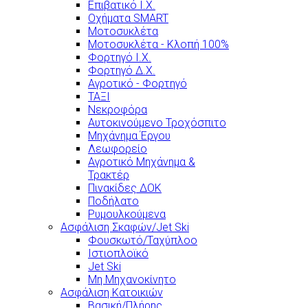
Επιβατικό Ι.Χ.
Οχήματα SMART
Μοτοσυκλέτα
Μοτοσυκλέτα - Κλοπή 100%
Φορτηγό Ι.Χ.
Φορτηγό Δ.Χ.
Αγροτικό - Φορτηγό
ΤΑΞΙ
Νεκροφόρα
Αυτοκινούμενο Τροχόσπιτο
Μηχάνημα Έργου
Λεωφορείο
Αγροτικό Μηχάνημα &
Τρακτέρ
Πινακίδες ΔΟΚ
Ποδήλατο
Ρυμουλκούμενα
Ασφάλιση Σκαφών/Jet Ski
Φουσκωτό/Ταχύπλοο
Ιστιοπλοϊκό
Jet Ski
Μη Μηχανοκίνητο
Ασφάλιση Κατοικιών
Βασική/Πλήρης