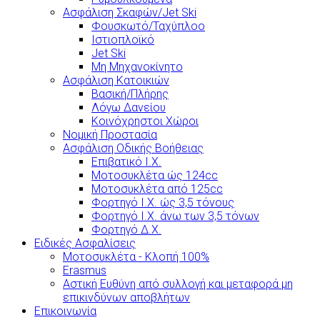
Ασφάλιση Σκαφών/Jet Ski
Φουσκωτό/Ταχύπλοο
Ιστιοπλοϊκό
Jet Ski
Μη Μηχανοκίνητο
Ασφάλιση Κατοικιών
Βασική/Πλήρης
Λόγω Δανείου
Κοινόχρηστοι Χώροι
Νομική Προστασία
Ασφάλιση Οδικής Βοήθειας
Επιβατικό Ι.Χ.
Μοτοσυκλέτα ώς 124cc
Μοτοσυκλέτα από 125cc
Φορτηγό Ι.Χ. ώς 3,5 τόνους
Φορτηγό Ι.Χ. άνω των 3,5 τόνων
Φορτηγό Δ.Χ.
Ειδικές Ασφαλίσεις
Μοτοσυκλέτα - Κλοπή 100%
Erasmus
Αστική Ευθύνη από συλλογή και μεταφορά μη
επικινδύνων αποβλήτων
Επικοινωνία