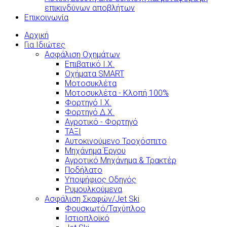
επικινδύνων αποβλήτων
Επικοινωνία
Αρχική
Για Ιδιώτες
Ασφάλιση Οχημάτων
Επιβατικό Ι.Χ.
Οχήματα SMART
Μοτοσυκλέτα
Μοτοσυκλέτα - Κλοπή 100%
Φορτηγό Ι.Χ.
Φορτηγό Δ.Χ.
Αγροτικό - Φορτηγό
ΤΑΞΙ
Αυτοκινούμενο Τροχόσπιτο
Μηχάνημα Έργου
Αγροτικό Μηχάνημα & Τρακτέρ
Ποδήλατο
Υποψήφιος Οδηγός
Ρυμουλκούμενα
Ασφάλιση Σκαφών/Jet Ski
Φουσκωτό/Ταχύπλοο
Ιστιοπλοϊκό