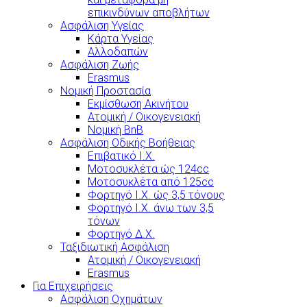
επικινδύνων αποβλήτων
Ασφάλιση Υγείας
Κάρτα Υγείας
Αλλοδαπών
Ασφάλιση Ζωής
Erasmus
Νομική Προστασία
Εκμίσθωση Ακινήτου
Ατομική / Οικογενειακή
Νομική BnB
Ασφάλιση Οδικής Βοήθειας
Επιβατικό Ι.Χ.
Μοτοσυκλέτα ώς 124cc
Μοτοσυκλέτα από 125cc
Φορτηγό Ι.Χ. ώς 3,5 τόνους
Φορτηγό Ι.Χ. άνω των 3,5
τόνων
Φορτηγό Δ.Χ.
Ταξιδιωτική Ασφάλιση
Ατομική / Οικογενειακή
Erasmus
Για Επιχειρήσεις
Ασφάλιση Οχημάτων