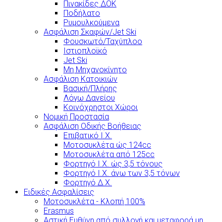
Πινακίδες ΔΟΚ
Ποδήλατο
Ρυμουλκούμενα
Ασφάλιση Σκαφών/Jet Ski
Φουσκωτό/Ταχύπλοο
Ιστιοπλοϊκό
Jet Ski
Μη Μηχανοκίνητο
Ασφάλιση Κατοικιών
Βασική/Πλήρης
Λόγω Δανείου
Κοινόχρηστοι Χώροι
Νομική Προστασία
Ασφάλιση Οδικής Βοήθειας
Επιβατικό Ι.Χ.
Μοτοσυκλέτα ώς 124cc
Μοτοσυκλέτα από 125cc
Φορτηγό Ι.Χ. ώς 3,5 τόνους
Φορτηγό Ι.Χ. άνω των 3,5 τόνων
Φορτηγό Δ.Χ.
Ειδικές Ασφαλίσεις
Μοτοσυκλέτα - Κλοπή 100%
Erasmus
Αστική Ευθύνη από συλλογή και μεταφορά μη