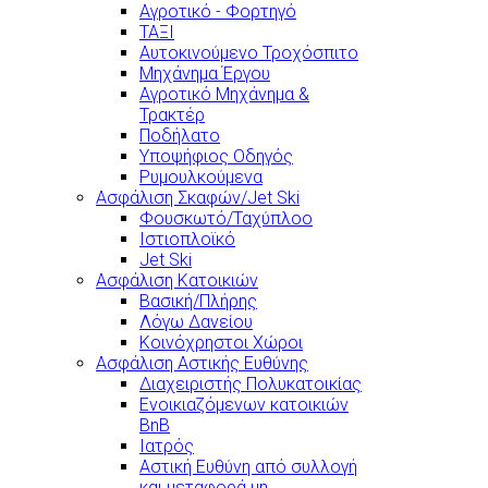
Αγροτικό - Φορτηγό
ΤΑΞΙ
Αυτοκινούμενο Τροχόσπιτο
Μηχάνημα Έργου
Αγροτικό Μηχάνημα &
Τρακτέρ
Ποδήλατο
Υποψήφιος Οδηγός
Ρυμουλκούμενα
Ασφάλιση Σκαφών/Jet Ski
Φουσκωτό/Ταχύπλοο
Ιστιοπλοϊκό
Jet Ski
Ασφάλιση Κατοικιών
Βασική/Πλήρης
Λόγω Δανείου
Κοινόχρηστοι Χώροι
Ασφάλιση Αστικής Ευθύνης
Διαχειριστής Πολυκατοικίας
Ενοικιαζόμενων κατοικιών
BnB
Ιατρός
Αστική Ευθύνη από συλλογή
και μεταφορά μη