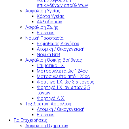
επικινδύνων αποβλήτων
Ασφάλιση Υγείας
Κάρτα Υγείας
Αλλοδαπών
Ασφάλιση Ζωής
Erasmus
Νομική Προστασία
Εκμίσθωση Ακινήτου
Ατομική / Οικογενειακή
Νομική BnB
Ασφάλιση Οδικής Βοήθειας
Επιβατικό Ι.Χ.
Μοτοσυκλέτα ώς 124cc
Μοτοσυκλέτα από 125cc
Φορτηγό Ι.Χ. ώς 3,5 τόνους
Φορτηγό Ι.Χ. άνω των 3,5
τόνων
Φορτηγό Δ.Χ.
Ταξιδιωτική Ασφάλιση
Ατομική / Οικογενειακή
Erasmus
Για Επιχειρήσεις
Ασφάλιση Οχημάτων