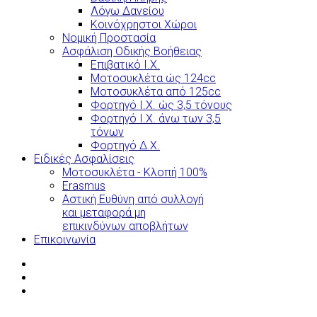
Λόγω Δανείου
Κοινόχρηστοι Χώροι
Νομική Προστασία
Ασφάλιση Οδικής Βοήθειας
Επιβατικό Ι.Χ.
Μοτοσυκλέτα ώς 124cc
Μοτοσυκλέτα από 125cc
Φορτηγό Ι.Χ. ώς 3,5 τόνους
Φορτηγό Ι.Χ. άνω των 3,5
τόνων
Φορτηγό Δ.Χ.
Ειδικές Ασφαλίσεις
Μοτοσυκλέτα - Κλοπή 100%
Erasmus
Αστική Ευθύνη από συλλογή
και μεταφορά μη
επικινδύνων αποβλήτων
Επικοινωνία