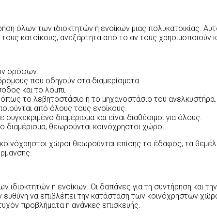
χρήση όλων των ιδιοκτητών ή ενοίκων μιας πολυκατοικίας. Αυ
 τους κατοίκους, ανεξάρτητα από το αν τους χρησιμοποιούν κ
των ορόφων.
αδρόμους που οδηγούν στα διαμερίσματα.
σοδος και το λόμπι.
 όπως το λεβητοστάσιο ή το μηχανοστάσιο του ανελκυστήρα.
οιούνται από όλους τους ενοίκους.
 συγκεκριμένο διαμέρισμα και είναι διαθέσιμοι για όλους.
ο διαμέρισμα, θεωρούνται κοινόχρηστοι χώροι.
 κοινόχρηστοι χώροι θεωρούνται επίσης το έδαφος, τα θεμέλια
έρμανσης.
ν ιδιοκτητών ή ενοίκων.
Οι δαπάνες για τη συντήρηση και τ
ην ευθύνη να επιβλέπει την κατάσταση των κοινόχρηστων χώρ
 τυχόν προβλήματα ή ανάγκες επισκευής.