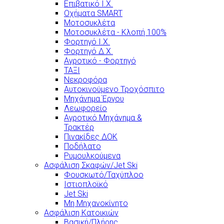
Επιβατικό Ι.Χ.
Οχήματα SMART
Μοτοσυκλέτα
Μοτοσυκλέτα - Κλοπή 100%
Φορτηγό Ι.Χ.
Φορτηγό Δ.Χ.
Αγροτικό - Φορτηγό
ΤΑΞΙ
Νεκροφόρα
Αυτοκινούμενο Τροχόσπιτο
Μηχάνημα Έργου
Λεωφορείο
Αγροτικό Μηχάνημα &
Τρακτέρ
Πινακίδες ΔΟΚ
Ποδήλατο
Ρυμουλκούμενα
Ασφάλιση Σκαφών/Jet Ski
Φουσκωτό/Ταχύπλοο
Ιστιοπλοϊκό
Jet Ski
Μη Μηχανοκίνητο
Ασφάλιση Κατοικιών
Βασική/Πλήρης