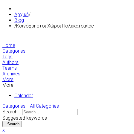
Αρχική
/
Blog
/
Κοινόχρηστοι Χώροι Πολυκατοικίας
Home
Categories
Tags
Authors
Teams
Archives
More
More
Calendar
Categories:
All Categories
Search...
Suggested keywords
Search
x