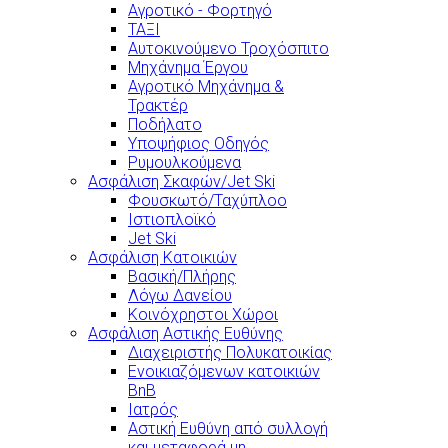
Αγροτικό - Φορτηγό
ΤΑΞΙ
Αυτοκινούμενο Τροχόσπιτο
Μηχάνημα Έργου
Αγροτικό Μηχάνημα &
Τρακτέρ
Ποδήλατο
Υποψήφιος Οδηγός
Ρυμουλκούμενα
Ασφάλιση Σκαφών/Jet Ski
Φουσκωτό/Ταχύπλοο
Ιστιοπλοϊκό
Jet Ski
Ασφάλιση Κατοικιών
Βασική/Πλήρης
Λόγω Δανείου
Κοινόχρηστοι Χώροι
Ασφάλιση Αστικής Ευθύνης
Διαχειριστής Πολυκατοικίας
Ενοικιαζόμενων κατοικιών
BnB
Ιατρός
Αστική Ευθύνη από συλλογή
και μεταφορά μη