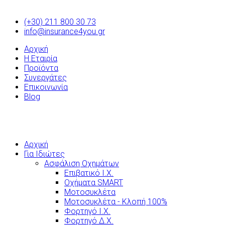
(+30) 211 800 30 73
info@insurance4you.gr
Αρχική
Η Εταιρία
Προϊόντα
Συνεργάτες
Επικοινωνία
Blog
Αρχική
Για Ιδιώτες
Ασφάλιση Οχημάτων
Επιβατικό Ι.Χ.
Οχήματα SMART
Μοτοσυκλέτα
Μοτοσυκλέτα - Κλοπή 100%
Φορτηγό Ι.Χ.
Φορτηγό Δ.Χ.